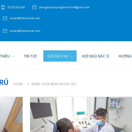
P Hải Phòng
02253.922.666
phongkhamquangthanh.hih@gmail.com
510) 210-5225
contact@medicenter.com
510) 210-5225
contact@medicenter.com
GIỚI THIỆU
TIN TỨC
GÓI DỊCH VỤ
ĐỘI N
GOẠI TRÚ
HOME
KHÁM CHỮA BỆNH NGOẠI TRÚ