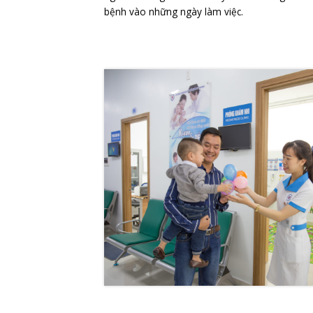
Khám chữa bệnh và thanh 
các ngày trong tuần
Bệnh viện thực hiện công tác khá
toán BHYT tất cả các ngày trong t
người tham gia bảo hiểm y tế khi 
bệnh vào những ngày làm việc.