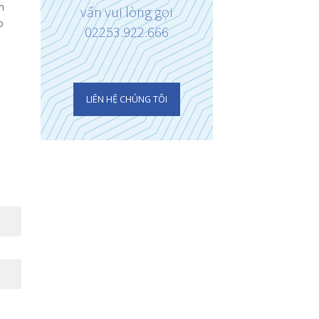
SỰ PHỤC VỤ HOÀN H
 ngũ chuyên gia
LIÊN HỆ CHÚNG TÔI
àu kinh nghiệm
khám quốc tế Quang
tự hào là phòng khám
 của bệnh viện đa khoa
 Hải Phòng với đội ngũ
Trong trường hợ
 giàu kinh nghiệm, các
cần được hỗ trợ t
n gia trên Hà Nội
 xuyên tham gia thăm
vấn vui lòng gọi
iều trị trực tiếp cho
02253.922.666
ệnh ở xa trung tâm