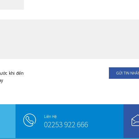
VUI LÒNG GỌI 02253.922.666
Hoặc gửi tin nhắn cho chúng tôi theo mẫu dưới đây
ĐỊA CHỈ
BẢO HIỂM Y TẾ (Có/Không)