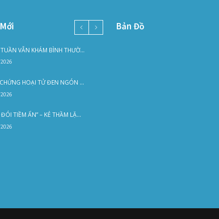
t 1 ngày trước khi đến
í trong ngày
Liên Hệ
n Đồ
02253 922 666