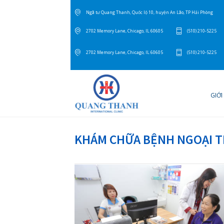
Ngã tư Quang Thanh, Quốc lộ 10, huyện An Lão, T
2702 Memory Lane, Chicago, IL 60605
(
2702 Memory Lane, Chicago, IL 60605
(
KHÁM CHỮA BỆNH N