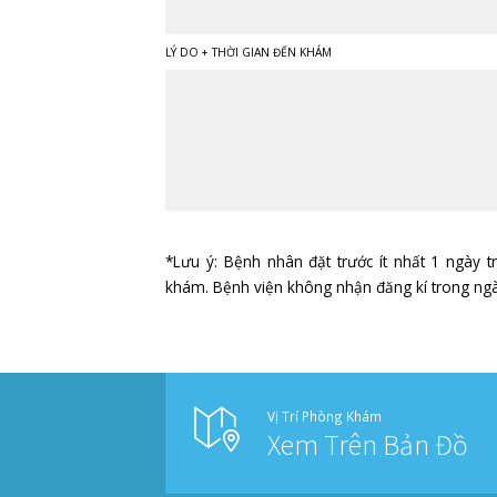
HỌ VÀ TÊN
NĂM SINH
SỐ ĐIỆN THOẠI