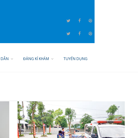
GŨ BÁC SĨ
HƯỚNG DẪN
ĐĂNG KÍ KHÁM
TUYỂN