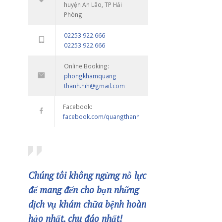
Phòng Khám Quang Th
Thôn Câu Hạ A, xã 
Trung,
huyện An Lão, TP Hải
Phòng
02253.922.666
02253.922.666
 ngành, được sử
Online Booking:
a các dịch vụ kỹ
phongkhamquang
rong chẩn đoán và
thanh.hih@gmail.co
Facebook:
facebook.com/quan