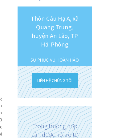
gia đầu ngành từ các
 vật chất, dịch vụ kĩ
nh nhân có thẻ BHYT
a quốc tế Hải Phòng
tối đa các dịch vụ kỹ
Chúng tôi không ngừng 
chẩn đoán và điều trị
để mang đến cho bạn n
hữa bệnh bằng thẻ
dịch vụ khám chữa bện
à cận nghèo bớt đi
hảo nhất, chu đáo nhất
Thôn Câu Hạ A, x
Quang Trung,
huyện An Lão, T
Hải Phòng