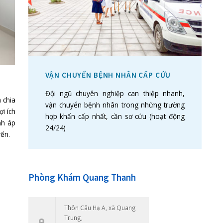
VẬN CHUYỂN BỆNH N
Đội ngũ chuyên nghiệp
nhân đạo và có tính chia
vận chuyển bệnh nhân 
 và đang mang lại lợi ích
hợp khẩn cấp nhất, cần
ám Quốc tế Quang Thanh áp
24/24)
chế độ BHYT đúng tuyến.