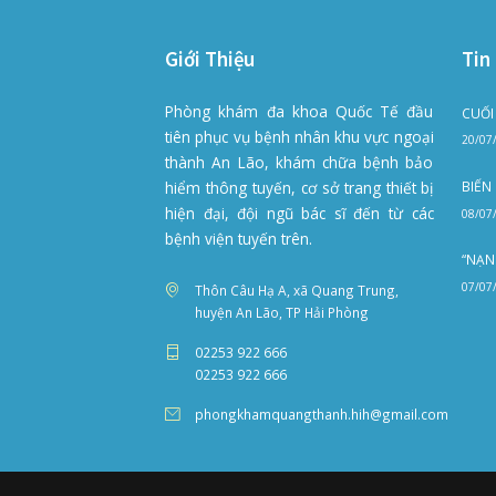
LÝ DO + THỜI GIAN ĐẾN KHÁM
*Lưu ý: Bệnh nhân đặt trước ít nhấ
khám. Bệnh viện không nhận đăng k
Vị Trí Phòng Khám
Xem Trên Bả