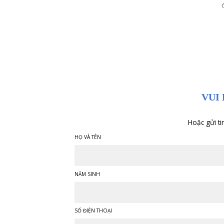
Thủ tục đăng kí khám
nhanh chóng
Người bệnh đăng kí khám tại
quầy tiếp đón nhanh chóng,
tiết kiệm thời gian đợi khám.
Người bệnh có thể đặt hẹn
trước bằng cách đăng kí khám
online