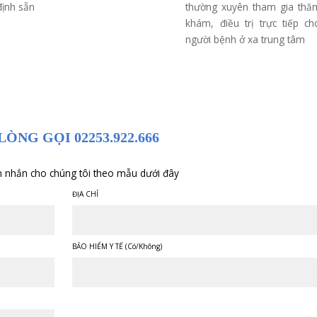
Khám chữa bệnh bảo
Đội
hiểm y tế
gi
Phòng khám quốc tế Quang
Phòng 
Thanh khám chữa bệnh bảo
Thanh 
hiểm y tế thông tuyến. Bệnh
vệ tinh
nhân khám tại phòng khám
Quốc tế
sẽ được bảo hiểm y tế chi trả
y bác sĩ
theo danh mục đã được quy
chuyê
định sẵn
thường
khám, đ
người b