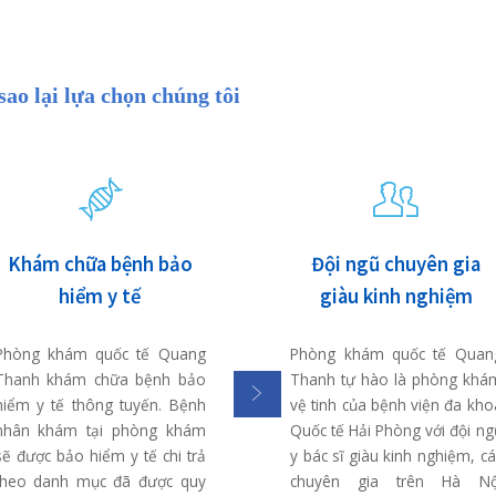
Nổi bật với đội ngũ chuyên 
tuyến Trung ương cùng cơ sở
thuật hiện đại, bất cứ bệ
khi đến bệnh viện Đa kho
đều được sử dụng, tiếp cận 
thuật y tế tiên tiến trong 
bệnh. Thực hiện khám c
BHYT giúp người nghèo v
gánh nặng chi tiêu.
Tại sao lại lựa chọn chúng tôi