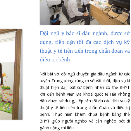
toán BHYT tất cả
m chữa bệnh và thanh
uần tạo điều kiện cho
không thể đi khám chữa
Đội ngũ y bác sĩ đầu
dụng, tiếp cận tối đ
thuật y tế tiên tiến t
điều trị bệnh