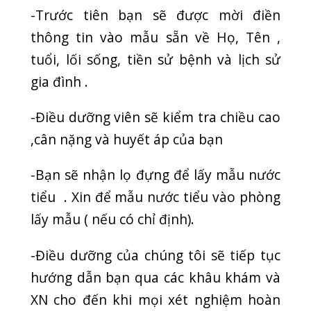
tất theo phiếu chỉ định
-Thông thường bạn sẽ được lấy máu
trước vì cần nhiều thời gian để có kết
quả đối với loại xét nghiệm này.
* LƯU Ý:
Bạn có thể nhận được hầu hết các kết
quả sau khi hoàn tất lấy mẫu 01 giờ ,
tuy nhiên có một số xét nghiệm có thể
kéo dài tới 03 giờ .
Khi các xét nghiệm của bạn đang được
tiến hành , bạn có thể nhận được
những phiếu rời từ bộ phận xét
nghiệm , nơi đang phân tích tất cả các
kết quả xét nghiệm của bạn ( Nếu