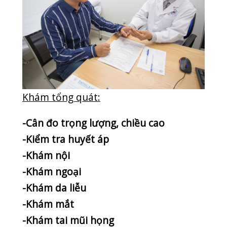
Khi bạn đến siêu âm xin bạn đừng lo
lắng , hãy lắng nghe lời khuyên của thày
thuốc chúng tôi
:
Siêu âm là phương pháp chẩn đoán
không độc hại cho bệnh nhân và thai
nhi nhưng việc sử dụng siêu âm phải có
sự chỉ định rõ ràng của bác sỹ.
Cần khám lâm sàng trước để chỉ định,
hướng cho siêu âm được chính xác.
Siêu âm phụ sản, tiết niệu, ổ bụng cần
uống nhiều nước và nhịn đi tiểu để
căng bàng quang trước khi vào khám
siêu âm.