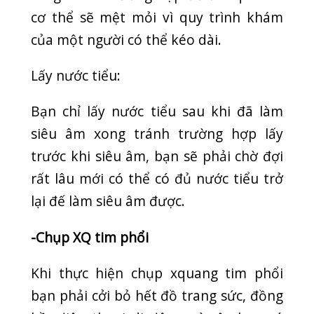
KHÁM CHỮA BỆNH NGOẠI TRÚ
Tập trung khám ngoại trú với
các chuyên khoa khác nhau.
Bệnh nhân đăng kí khám sẽ
được bảo hiểm y tế chi trả ở
mức cao nhất.
Phòng Khám Quang Thanh
Thôn Câu Hạ A, xã Quang