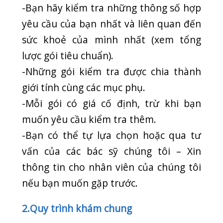
nếu bạn muốn gặp trước.
2.Quy trình khám chung
-Trước tiên bạn sẽ được mời điền
thông tin vào mẫu sẵn về Họ, Tên ,
tuổi, lối sống, tiền sử bệnh và lịch sử
gia đình .
-Điều dưỡng viên sẽ kiểm tra chiều cao
,cân nặng và huyết áp của bạn
-Bạn sẽ nhận lọ đựng để lấy mẫu nước
tiểu . Xin để mẫu nước tiểu vào phòng
lấy mẫu ( nếu có chỉ định).
-Điều dưỡng của chúng tôi sẽ tiếp tục
hướng dẫn bạn qua các khâu khám và
XN cho đến khi mọi xét nghiệm hoàn