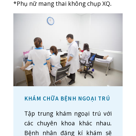
dịch vụ khám chữa bệnh hoàn
hảo nhất, chu đáo nhất!
© 2019
PHẠM NAM THÁI
. All rights reserved.
Privacy
Terms
Sitemap