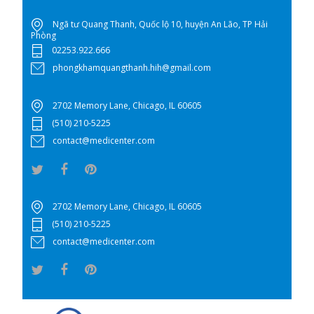
Ngã tư Quang Thanh, Quốc lộ 10, huyện An Lão, TP Hải
Phòng
02253.922.666
phongkhamquangthanh.hih@gmail.com
2702 Memory Lane, Chicago, IL 60605
(510) 210-5225
contact@medicenter.com
2702 Memory Lane, Chicago, IL 60605
(510) 210-5225
contact@medicenter.com