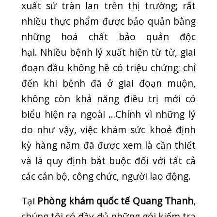
không còn khả năng điều trị mới có
biểu hiện ra ngoài …Chính vì những lý
do như vậy, việc khám sức khoẻ định
kỳ hàng năm đã được xem là cần thiết
và là quy định bắt buộc đối với tất cả
các cán bộ, công chức, người lao động.
Tại
Phòng khám quốc tế Quang Thanh
,
chúng tôi có đầy đủ những gói kiểm tra
sức khoẻ, có tiêu chuẩn cũng như
những điều chỉnh khiến cho việc kiểm
tra sức khoẻ luôn phù hợp với bạn.
Những hướng dẫn sau đây trợ
giúp bạn đạt được hiệu quả
nhất trong kiểm tra sức khoẻ
Xin đừng ăn hoặc uống gì ít nhất 8 giờ