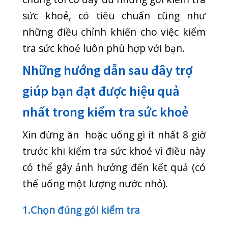
trước khi kiểm tra sức khoẻ vì điều này
có thể gây ảnh hưởng đến kết quả (có
thể uống một lượng nước nhỏ).
1.Chọn đúng gói kiểm tra
-Bạn hãy kiểm tra những thông số hợp
yêu cầu của bạn nhất và liên quan đến
sức khoẻ của mình nhất (xem tổng
lược gói tiêu chuẩn).
-Những gói kiểm tra được chia thành
giới tính cùng các mục phụ.
-Mỗi gói có giá cố định, trừ khi bạn
muốn yêu cầu kiểm tra thêm.
-Bạn có thể tự lựa chọn hoặc qua tư
vấn của các bác sỹ chúng tôi – Xin
thông tin cho nhân viên của chúng tôi