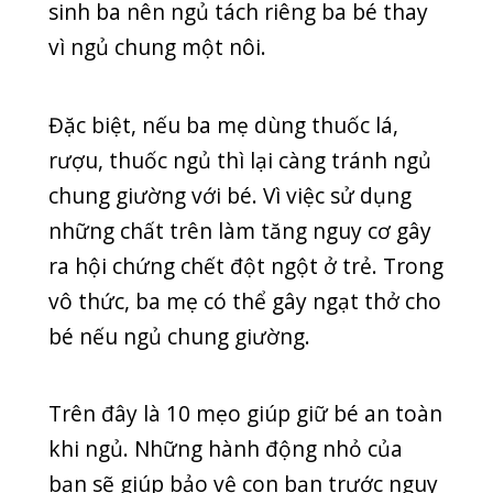
TAI MŨI HỌNG
TIN MỚI
TUYỂN DỤNG
UNCATEGORIZED
UNG THƯ
Y HỌC CỔ TRUYỀN
Tin mới nhất
CUỐI TUẦN VẪN KHÁM BÌNH THƯỜNG –
PHÒNG KHÁM QUỐC TẾ QUANG THANH PHỤC
VỤ 7 NGÀY/TUẦN
20/07/2026
BIẾN CHỨNG HOẠI TỬ ĐEN NGÓN TAY SAU KHI
BỊ RẮN CẮN