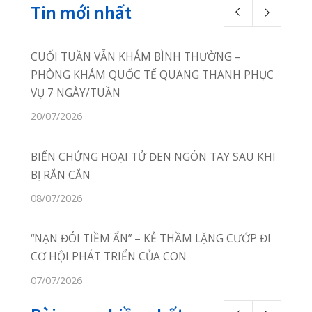
Phòng Khám Quang Thanh
Thôn Câu Hạ A, xã Quang
Trung,
huyện An Lão, TP Hải Phòng
02253.922.666
02253.922.666
Online Booking:
phongkhamquang
thanh.hih@gmail.com
Facebook:
facebook.com/quangthanh