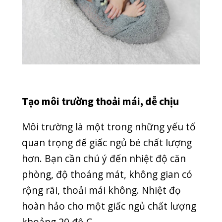
thích dùng núm ti giả thì bạn cũng
không cần ép bé dùng. Hãy đợi bé hình
thành thói quen bú mẹ tốt rồi cho bé
dùng núm ti giả. Thời gian hình thành
thói quen sẽ mất từ 3-4 tuần.
Sử dụng công nghệ hiện đại