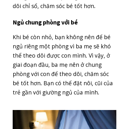
sinh ba nên ngủ tách riêng ba bé thay
vì ngủ chung một nôi.
Đặc biệt, nếu ba mẹ dùng thuốc lá,
rượu, thuốc ngủ thì lại càng tránh ngủ
chung giường với bé. Vì việc sử dụng
những chất trên làm tăng nguy cơ gây
ra hội chứng chết đột ngột ở trẻ. Trong
vô thức, ba mẹ có thể gây ngạt thở cho
bé nếu ngủ chung giường.
Trên đây là 10 mẹo giúp giữ bé an toàn
khi ngủ. Những hành động nhỏ của
bạn sẽ giúp bảo vệ con bạn trước nguy
cơ đe dọa đến tính mạng. Để bảo vệ
con yêu, hãy tự trang bị thêm nhiều
kiến thức, giúp bảo vệ bé tốt hơn nhé.