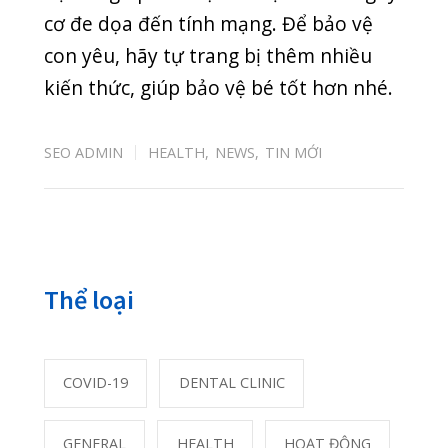
08/07/2026
“NẠN ĐÓI TIỀM ẨN” – KẺ THẦM LẶNG CƯỚP ĐI
CƠ HỘI PHÁT TRIỂN CỦA CON
07/07/2026
Bài xem nhiều nhất
Đừng quên 8 khung giờ vàng thải độc cho
88746
cơ thể
01/06/2020
Phân biệt khối u lành tính và khối u ác tính
20702
23/10/2020
Phải làm gì khi bị găm dị vật vào mắt?
17106
25/05/2020