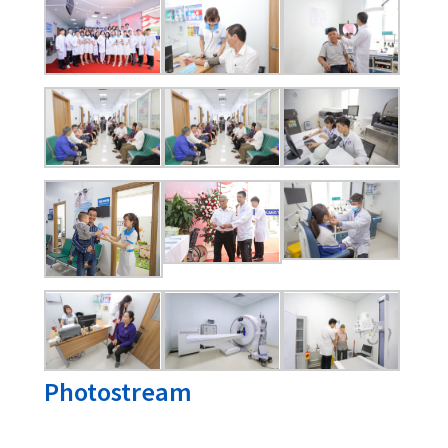
Nhắn Tin
Gửi Email
Giới Thiệu
Phòng khám đa khoa Quốc Tế đầu tiên
phục vụ bệnh nhân khu vực ngoại
thành An Lão, khám chữa bệnh bảo
hiểm thông tuyến, cơ sở trang thiết bị
hiện đại, đội ngũ bác sĩ đến từ các bệnh
viện tuyến trên.
Thôn Câu Hạ A, xã Quang Trung, huyện An
Lão, TP Hải Phòng