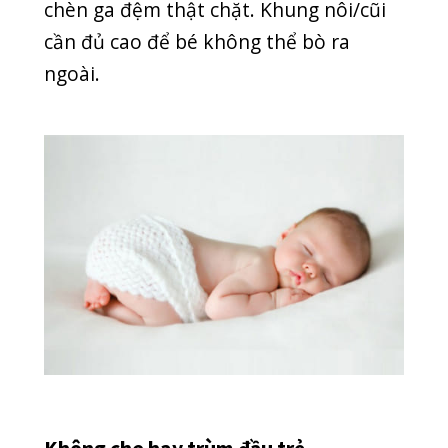
Không che hay trùm đầu trẻ
Ngoài ra, ba mẹ không nên che hoặc
trùm đầu trẻ khi ngủ. Thay vì đó, ba
mẹ có thể dùng loại chăn sơ sinh, áo
liền quần giúp đảm bảo an toàn cho bé
mà không bị lạnh. Trong trường hợp
trời quá lạnh, bạn có thể đắp cho bé
ngang ngực và cài cố định vào nệm.
Việc này sẽ hạn chế che, trùm đầu bé,
tránh gây cản trở đường thở khi đang
ngủ.
Không nên bó, quấn bé quá chặt