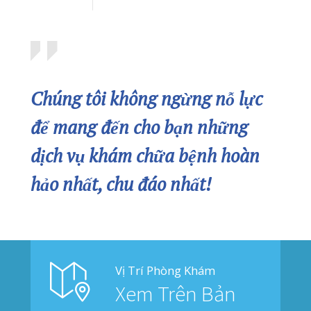
PHÒNG KHÁM QUỐC TẾ QUANG THANH TRIỂN KHAI KHÁM SỨC KHỎE ĐỊNH KỲ CHO HƠN 700 NGƯỜI LAO ĐỘNG
06/07/2026
CHỮA MẸO HÓC XƯƠNG CÁ – CÓ NÊN HAY KHÔNG?
03/07/2026
Bản Đồ