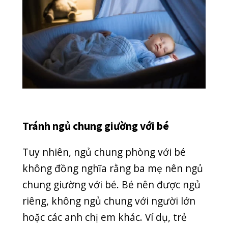
SEO ADMIN
HEALTH
,
NEWS
,
TIN MỚI
Thể loại
COVID-19
DENTAL CLINIC
GENERAL
HEALTH
HOẠT ĐỘNG
KỸ THUẬT
NEWS
NGOẠI KHOA
RĂNG HÀM MẶT
SẢN PHỤ KHOA
SỨC KHỎE THƯỞNG THỨC