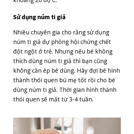
Ngày nay, có nhiều công nghệ hiện đại
giúp bạn có thể theo dõi bé mọi lúc
mọi nơi. Camera cũng có thể đo được
nhiệt độ và các chỉ số khác như nhịp
tim, hơi thở của bé. Nếu có thể, hãy
trang bị camera ở phòng bé để theo
dõi chỉ sổ, chăm sóc bé tốt hơn.
Ngủ chung phòng với bé
Khi bé còn nhỏ, bạn không nên để bé
ngủ riêng một phòng vì ba mẹ sẽ khó
thể theo dõi được con mình. Vì vậy, ở
giai đoạn đầu, ba mẹ nên ở chung
phòng với con để theo dõi, chăm sóc
bé tốt hơn. Bạn có thể đặt nôi, cũi của
trẻ gần với giường ngủ của mình.