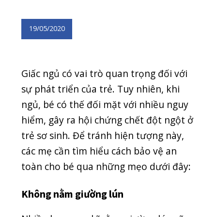
sự phát triển của trẻ. Tuy nhiên, khi
ngủ, bé có thế đối mặt với nhiều nguy
hiểm, gây ra hội chứng chết đột ngột ở
trẻ sơ sinh. Để tránh hiện tượng này,
các mẹ cần tìm hiểu cách bảo vệ an
toàn cho bé qua những mẹo dưới đây:
Không nằm giường lún
Nhiều ba mẹ nghĩ rằng giường lún sẽ
mềm hơn, bé sẽ nằm thoải mái hơn.
Tuy nhiên, các chuyên gia đều khuyến
cáo không nên sử dụng đệm mềm,
đệm lún và không để các thú nhồi
bông ở xung quanh khu vực ngủ của
trẻ. Bạn nên sử dụng đệm cứng vừa
phải, drap bọc kín nệm và cài cố định.
Điều này giúp bảo vệ bé an toàn trong