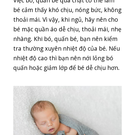
Tạo môi trường thoải mái, dễ chịu
Môi trường là một trong những yếu tố
quan trọng để giấc ngủ bé chất lượng
hơn. Bạn cần chú ý đến nhiệt độ căn
phòng, độ thoáng mát, không gian có
rộng rãi, thoải mái không. Nhiệt đọ
hoàn hảo cho một giấc ngủ chất lượng
khoảng 20 độ C.
Sử dụng núm ti giả
Nhiều chuyên gia cho rằng sử dụng
núm ti giả dự phòng hội chứng chết
đột ngột ở trẻ. Nhưng nếu bé không