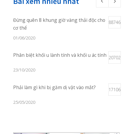
Chúng tôi không ngừng nỗ lực
để mang đến cho bạn những
dịch vụ khám chữa bệnh hoàn
hảo nhất, chu đáo nhất!
Vị Trí Phòng Khám
Xem Trên Bản
Đồ
Liên Hệ
02253 922 666