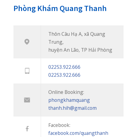
02253 922 666
02253 922 666
phongkhamquangthanh.hih@gmail.com
Tin Mới
CUỐI TUẦN VẪN KHÁM BÌNH THƯỜNG – PHÒNG KHÁM QUỐC TẾ QUANG THANH PHỤC VỤ 7 NGÀY/TUẦN
20/07/2026
BIẾN CHỨNG HOẠI TỬ ĐEN NGÓN TAY SAU KHI BỊ RẮN CẮN
08/07/2026
“NẠN ĐÓI TIỀM ẨN” – KẺ THẦM LẶNG CƯỚP ĐI CƠ HỘI PHÁT TRIỂN CỦA CON
07/07/2026