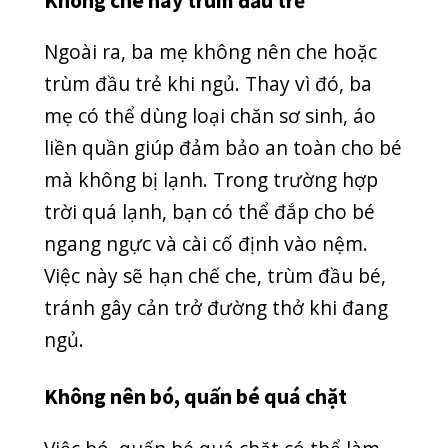
Việc bó, quấn bé quá chặt có thể làm
bé cảm thấy khó chịu, nóng bức, không
thoải mái. Vì vậy, khi ngủ, hãy nên cho
bé mặc quần áo dễ chịu, thoải mái, nhẹ
nhàng. Khi bó, quấn bé, bạn nên kiểm
tra thường xuyên nhiệt độ của bé. Nếu
nhiệt độ cao thì bạn nên nới lỏng bó
quấn hoặc giảm lớp để bé dễ chịu hơn.