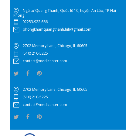
Ngã tư Quang Thanh, Quốc lộ 10, huyện An Lão, TP Hải
Phòng
02253.922.666
phongkhamquangthanh.hih@gmail.com
2702 Memory Lane, Chicago, IL 60605
(510) 210-5225
contact@medicenter.com
2702 Memory Lane, Chicago, IL 60605
(510) 210-5225
contact@medicenter.com