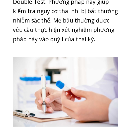
Hội chứng trisomy 13 (thừa NST 13): bé có
nguy cơ mắc dị tật hở hàm, các vấn đề về mắt,
sứt môi, vấn đề về tiêu hóa, tiết niệu, tim mạch.
Hội chứng trisomy 18 hay còn gọi là hội
chứng Edward (thừa NST 18): hội chứng này dẫn
tới hiện tượng thai bé, sảy thai, đa ối, trẻ sinh ra
ốm yếu, chỉ sống được trong thời gian ngắn.
Khi thực hiện phương pháp xét nghiệm
Double Test, bác sỹ sẽ thu mẫu máu
mẹ từ 5 – 15ml , tách chiết và phân tích
ADN. Mẹ bầu không cần nhịn ăn hay ăn
kiêng, có thể ăn uống đầy đủ để đảm
bảo sức khỏe. Tuy có thể sàng lọc bất
thường nhiễm sắc thể nhưng phương
pháp này không thể phát hiện tất cả
các dị tật gen.