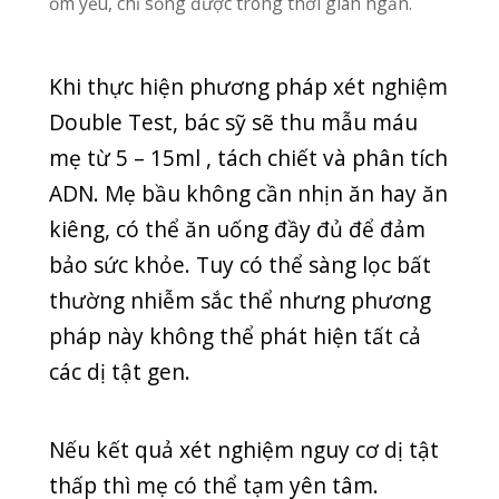
chưa xét nghiệm bằng Double Test.
Phương pháp xét nghiệm Triple Test là
loại xét nghiệm sinh hóa, đánh giá thai
nhi có nguy cơ cao hay thấp với các hội
chứng dị tật bẩm sinh thường gặp.
Phương pháp Triple Test có thể đánh
giá nguy cơ thai nhi thiếu một phần
của não hoặc nguy cơ mắc khuyết tật
ống thần kinh. Bên cạnh đó, phương
pháp này cũng có thể phát hiện hội
chứng Edward, hội chứng Down và
nhiều bất thường di truyền khác.