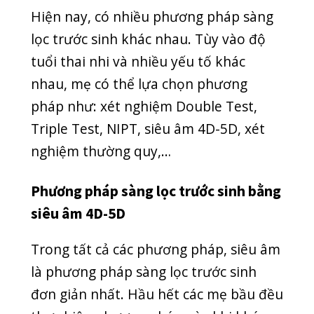
Phương pháp sàng lọc trước sinh bằng
siêu âm 4D-5D
Trong tất cả các phương pháp, siêu âm
là phương pháp sàng lọc trước sinh
đơn giản nhất. Hầu hết các mẹ bầu đều
thực hiện phương pháp này khi khám
thai định kì. Siêu âm sẽ khảo sát hình
dáng thai nhi, đo độ mờ da gáy, phát
hiện dị tật hình thái khi thai nhi 11-13
tuần tuổi.
Siêu âm 4D là siêu âm 4 chiều được
phát triển dựa trên cơ sở công nghệ
quét 3D. Thực chất, phương pháp này
là tái tạo hình ảnh chuyển động của
thai nhi trong thời gian thực. Mẹ bầu