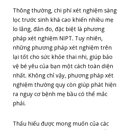
TUYỂN DỤNG
UNCATEGORIZED
UNG THƯ
Y HỌC CỔ TRUYỀN
Tin mới nhất
CUỐI TUẦN VẪN KHÁM BÌNH THƯỜNG –
PHÒNG KHÁM QUỐC TẾ QUANG THANH PHỤC
VỤ 7 NGÀY/TUẦN
20/07/2026
BIẾN CHỨNG HOẠI TỬ ĐEN NGÓN TAY SAU KHI
BỊ RẮN CẮN
08/07/2026
“NẠN ĐÓI TIỀM ẨN” – KẺ THẦM LẶNG CƯỚP ĐI