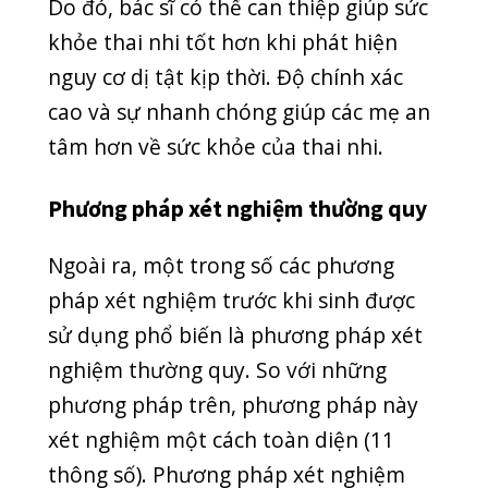
lại tốt cho sức khỏe thai nhi, giúp bảo
vệ bé yêu của bạn một cách toàn diện
nhất. Không chỉ vậy, phương pháp xét
nghiệm thường quy còn giúp phát hiện
ra nguy cơ bệnh mẹ bầu có thể mắc
phải.
Thấu hiểu được mong muốn của các
mẹ, phòng khám Quang Thanh
miễn
phí 100%
các dịch vụ xét nghiệm
sàng
lọc trước sinh và siêu âm 4D- 5D
khi
đăng ký gói sinh tại phòng khám
. Mẹ
bầu có thể an tâm thực hiện xét
nghiệm, bảo vệ bé yêu mà không cần
lo lắng về khoản phí xét nghiệm nào.
Phương pháp sàng lọc trước sinh rất đa