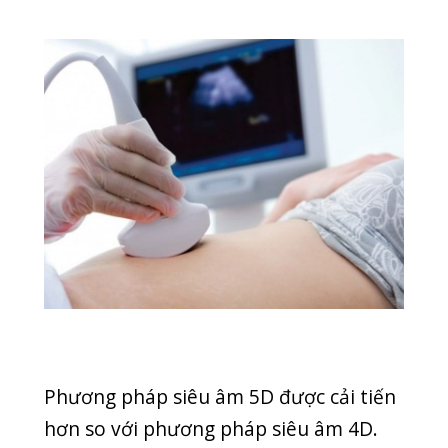
Bằng sóng âm, phương pháp siêu âm
5D có thể tái tạo hình ảnh chuyển
động của em bé bên trong tử cung của
người mẹ. Với siêu âm 5D, những trải
nghiệm đó đã được đưa lên một tầm
cao mới, giống như bạn đang xem
video trực tiếp vậy.
Phương pháp siêu âm 4D-5D là phương
pháp vô cùng an toàn, không hề ảnh
hưởng đến thai nhi. Phương pháp này
có thể kiểm tra tình trạng rau-thai-ối
hay phát hiện dị tật ở tim hoặc dị tật ở
ống thần kinh.
Phương pháp sàng lọc trước sinh
Double Test