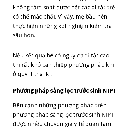
thai thứ 10).
Do đó, bác sĩ có thể can thiệp giúp sức
khỏe thai nhi tốt hơn khi phát hiện
nguy cơ dị tật kịp thời. Độ chính xác
cao và sự nhanh chóng giúp các mẹ an
tâm hơn về sức khỏe của thai nhi.
Phương pháp xét nghiệm thường quy
Ngoài ra, một trong số các phương
pháp xét nghiệm trước khi sinh được
sử dụng phổ biến là phương pháp xét
nghiệm thường quy. So với những
phương pháp trên, phương pháp này
xét nghiệm một cách toàn diện (11
thông số). Phương pháp xét nghiệm