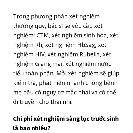
Thể loại
COVID-19
DENTAL CLINIC
GENERAL
HEALTH
HOẠT ĐỘNG
KỸ THUẬT
NEWS
NGOẠI KHOA
RĂNG HÀM MẶT
SẢN PHỤ KHOA
SỨC KHỎE THƯỞNG THỨC
TAI MŨI HỌNG
TIN MỚI