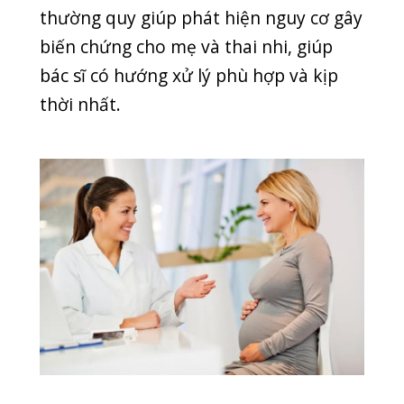
dạng, phù hợp với độ tuổi thai nhi.
Thời gian trả kết quả nhanh chóng.
Đảm bảo kết quả chính xác và an toàn vượt
trội.
Đội ngũ bác sĩ chuyên môn cao và giàu kinh
nghiệm.
Trang thiết bị y tế hiện đại đầy đủ các hệ
thống máy xét nghiệm sinh hoá; huyết học; miễn
dịch.
Hãy đăng ký ngay gói sinh trọn gói tại
phòng khám Quốc tế Quang Thanh
qua hotline
0225.3922.666
để được
hưởng ưu đãi miễn phí toàn bộ xét
nghiệm.
SEO ADMIN
TIN MỚI