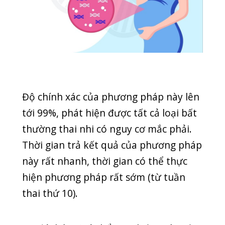
nghiệm: CTM, xét nghiệm sinh hóa, xét
nghiệm Rh, xét nghiệm HbSag, xét
nghiệm HIV, xét nghiệm Rubella, xét
nghiệm Giang mai, xét nghiệm nước
tiểu toàn phần. Mỗi xét nghiệm sẽ giúp
kiểm tra, phát hiện nhanh chóng bệnh
mẹ bầu có nguy cơ mắc phải và có thể
di truyền cho thai nhi.
Chi phí xét nghiệm sàng lọc trước sinh
là bao nhiêu?
Thông thường, chi phí xét nghiệm sàng
lọc trước sinh khá cao khiến nhiều mẹ
lo lắng, đắn đo, đặc biệt là phương
pháp xét nghiệm NIPT. Tuy nhiên,
những phương pháp xét nghiệm trên