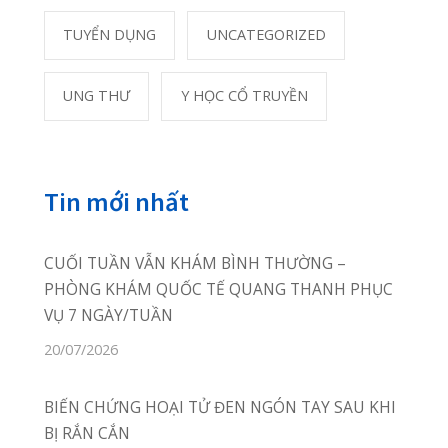
hảo nhất, chu đáo nhất!
Vị Trí Phòng Khám
Xem Trên Bản
Đồ
Liên Hệ
02253 922 666
Nhắn Tin
Gửi Email