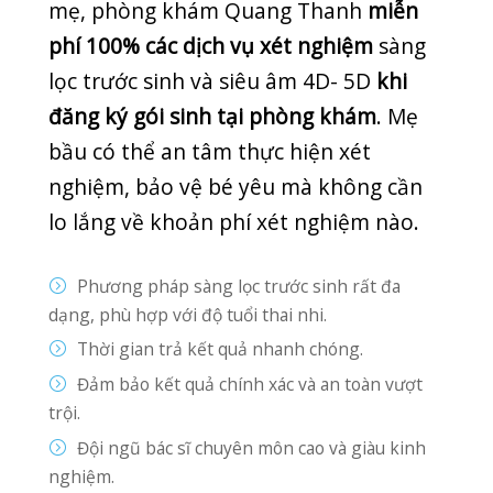
CƠ HỘI PHÁT TRIỂN CỦA CON
07/07/2026
Bài xem nhiều nhất
Đừng quên 8 khung giờ vàng thải độc cho
88741
cơ thể
01/06/2020
Phân biệt khối u lành tính và khối u ác tính
20698
23/10/2020
Phải làm gì khi bị găm dị vật vào mắt?
17101
25/05/2020