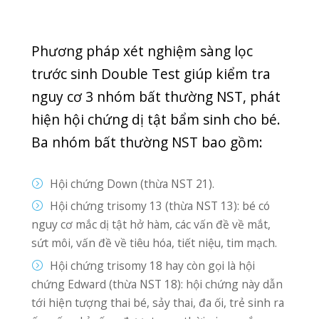
Nếu kết quả xét nghiệm nguy cơ dị tật
thấp thì mẹ có thể tạm yên tâm.
Nhưng mẹ bầu vẫn nên thực hiện
phương pháp sàng lọc khác để đảm
bảo kết quả chính xác nhất.
Phương pháp sàng lọc trước sinh
Triple Test
Nếu kết quả xét nghiệm Double Test
cho thấy nguy cơ bất thường cao, mẹ
bầu nên thực hiện phương pháp xét
nghiệm khác. Một trong số đó chính là
phương pháp Triple Test. Đối với thai
nhi từ 15-20 tuần tuổi, mẹ bầu nên
thực hiện xét nghiệm Triple Test nếu