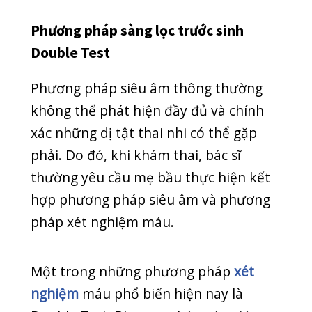
Phương pháp xét nghiệm sàng lọc
trước sinh Double Test giúp kiểm tra
nguy cơ 3 nhóm bất thường NST, phát
hiện hội chứng dị tật bẩm sinh cho bé.
Ba nhóm bất thường NST bao gồm:
Hội chứng Down (thừa NST 21).