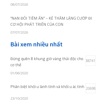
Giới Thiệu
Phòng khám đa khoa Quốc Tế đầu tiên
phục vụ bệnh nhân khu vực ngoại
thành An Lão, khám chữa bệnh bảo
hiểm thông tuyến, cơ sở trang thiết bị
hiện đại, đội ngũ bác sĩ đến từ các bệnh
viện tuyến trên.
Thôn Câu Hạ A, xã Quang Trung, huyện An
Lão, TP Hải Phòng
02253 922 666
02253 922 666
phongkhamquangthanh.hih@gmail.com