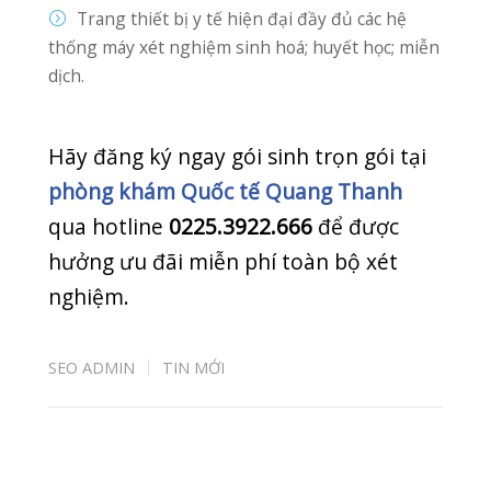
Phòng Khám Quang Thanh
Thôn Câu Hạ A, xã Quang
Trung,
huyện An Lão, TP Hải Phòng