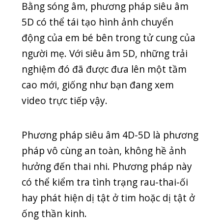
Phương pháp siêu âm thông thường
không thể phát hiện đầy đủ và chính
xác những dị tật thai nhi có thể gặp
phải. Do đó, khi khám thai, bác sĩ
thường yêu cầu mẹ bầu thực hiện kết
hợp phương pháp siêu âm và phương
pháp xét nghiệm máu.
Một trong những phương pháp
xét
nghiệm
máu phổ biến hiện nay là
Double Test. Phương pháp này giúp
kiểm tra nguy cơ thai nhi bị bất thường
nhiễm sắc thể. Mẹ bầu thường được
yêu cầu thực hiện xét nghiệm phương
pháp này vào quý I của thai kỳ.