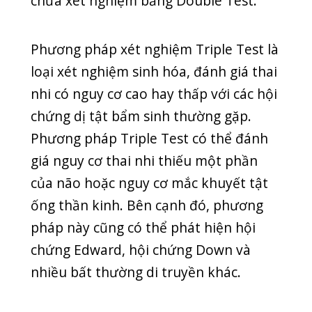
Nếu kết quả bé có nguy cơ dị tật cao,
thì rất khó can thiệp phương pháp khi
ở quý II thai kì.
Phương pháp sàng lọc trước sinh NIPT
Bên cạnh những phương pháp trên,
phương pháp sàng lọc trước sinh NIPT
được nhiều chuyên gia y tế quan tâm
và đánh giá cao. Phương pháp NIPT
phân tích ADN thai nhi trong máu mẹ
để chuẩn đoán dị tật bẩm sinh. Trong
tất cả các phương pháp, đây là phương
pháp xét nghiệm hiện đại, có độ chính
xác cao nhất. Phương pháp xét nghiệm
NIPT có thể thực hiện ngay từ tuần
thai thứ 10 cho tới hết thai kỳ.