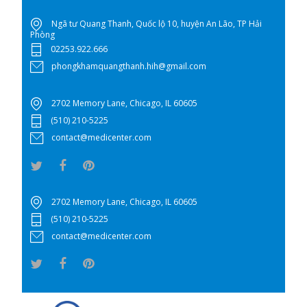
Ngã tư Quang Thanh, Quốc lộ 10, huyện An Lão, TP Hải
Phòng
02253.922.666
phongkhamquangthanh.hih@gmail.com
2702 Memory Lane, Chicago, IL 60605
(510) 210-5225
contact@medicenter.com
2702 Memory Lane, Chicago, IL 60605
(510) 210-5225
contact@medicenter.com