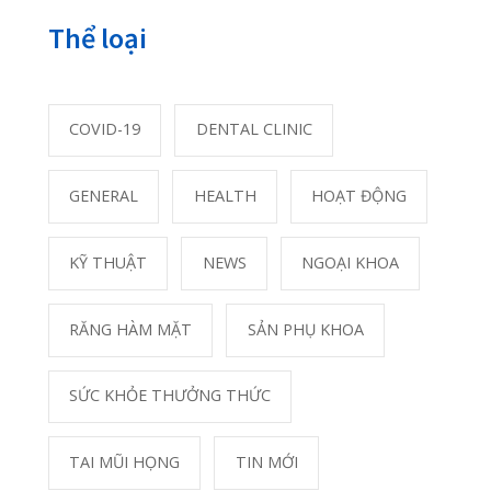
02253.922.666
02253.922.666
Online Booking:
phongkhamquang
thanh.hih@gmail.com
Facebook:
facebook.com/quangthanh
Chúng tôi không ngừng nỗ lực
để mang đến cho bạn những
dịch vụ khám chữa bệnh hoàn