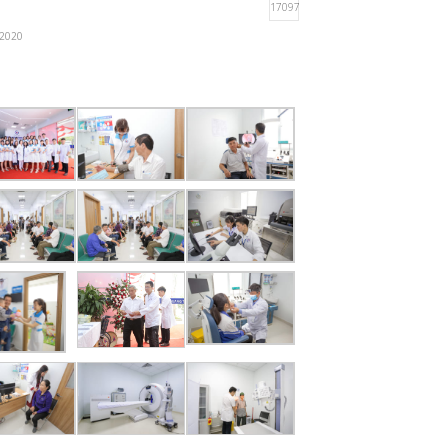
01/06/2020
Phân biệt khối u lành tính và khối u ác tính
23/10/2020
Phải làm gì khi bị găm dị vật vào mắt?
ủ của bé.
25/05/2020
 ngủ ngửa
xe nôi, xích
ơ cao bị