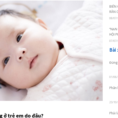
ẳng: phần chẩm ở vùng sau đầu bị dẹp gần đối xứng (dạng í
p rõ nhất khi trẻ từ 6 tuần tuổi đến 4 tháng. Hai năm sau đó
 đều được xử trí trong thời gian đó.