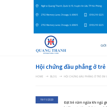
Ngã tư Quang Thanh, Quốc lộ 10, huyện An Lão, T
2702 Memory Lane, Chicago, IL 60605
(
2702 Memory Lane, Chicago, IL 60605
(
Hội chứng đầu phẳng
HOME
BLOG
HỘI CHỨNG ĐẦU PHẲN