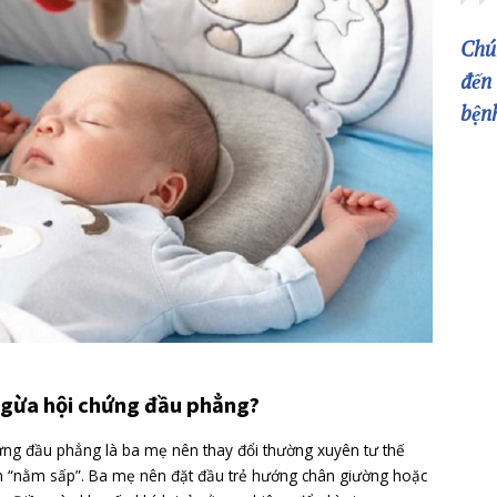
inh nào cũng đều bị hội chứng đầu phẳng trong giai đoạn ng
m trọng. Bởi vì hiện tượng đầu bẹp không làm ảnh hưởng nã
hộp sọ sẽ cải thiện theo thời gian.
 không nên quá chủ quan. Vì nếu hội chứng đầu phẳng nặng
e như khó ăn, khó nói, loạn thị, chậm phát triển, nghe nhìn
inh,… Tuy ảnh hưởng đến cấu trúc của hộp sọ nhưng hội chứ
hưởng đến trí thông minh của trẻ.
h trạng của bé không tiến triển tốt thì ba mẹ cần đưa bé đế
c sĩ chẩn đoán. Bởi vì động kinh có biến chứng nguy hiểm,
 bé.