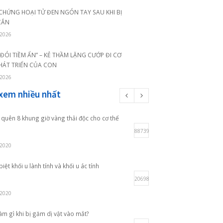
Tin mới nhất
t gặp).
CUỐI TUẦN VẪN KHÁM BÌNH THƯỜNG – PHÒNG
, hiện
KHÁM QUỐC TẾ QUANG THANH PHỤC VỤ 7
NGÀY/TUẦN
20/07/2026
BIẾN CHỨNG HOẠI TỬ ĐEN NGÓN TAY SAU KHI BỊ
RẮN CẮN
08/07/2026
“NẠN ĐÓI TIỀM ẨN” – KẺ THẦM LẶNG CƯỚP ĐI CƠ
HỘI PHÁT TRIỂN CỦA CON
07/07/2026
Bài xem nhiều nhất
Đừng quên 8 khung giờ vàng thải độc cho cơ thể