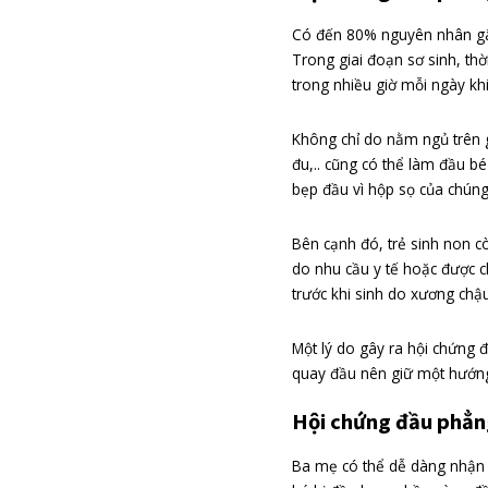
Hội chứng đ
Có đến 80% nguyê
Trong giai đoạn s
trong nhiều giờ 
Không chỉ do nằm 
đu,.. cũng có thể
bẹp đầu vì hộp s