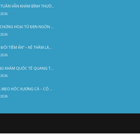
ng thời gian “nằm sấp”. Ba mẹ nên đặt đầu trẻ hướng chân 
ẽ cách ngày. Điều này khuyến khích trẻ nằm nghiêng để nhìn
ho bé nằm sấp 3 lần, mỗi lần từ 10-15 phút và tránh trong k
rợ trẻ phát triển nhanh hơn, tăng cường cơ cổ và học cách c
ATEGORIZED
Liên Hệ
n Đồ
02253 922 666