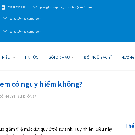
P Hải Phòng
02253.922.666
phongkhamquangthanh.hih@gmail.com
510) 210-5225
contact@medicenter.com
510) 210-5225
contact@medicenter.com
GIỚI THIỆU
TIN TỨC
GÓI DỊCH VỤ
ĐỘI N
 ở trẻ em có nguy hiểm không?
G Ở TRẺ EM CÓ NGUY HIỂM KHÔNG?