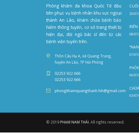
ngủ của bé và dù
đầu giường xen k
phòng.
Mỗi ngày, ba mẹ c
ngủ. Nằm sấp hỗ t
hơn.
SEO ADMIN
UNC
Vị Trí Phòng Khám
Xem Trên Bả