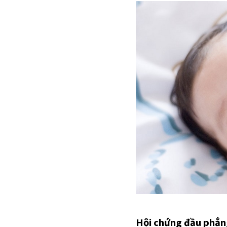
– Dạng tật đầu ph
Hiện tượng đầu bẹ
tượng giảm dần vì