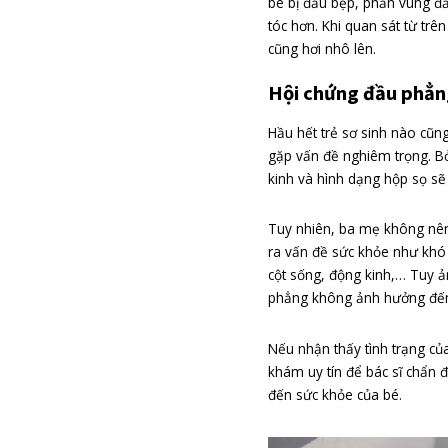
Bên cạnh đó, trẻ 
do nhu cầu y tế h
trước khi sinh do
Một lý do gây ra 
quay đầu nên giữ
Hội chứng đầ
Ba mẹ có thể dễ 
bé bị đầu bẹp, p
tóc hơn. Khi quan
cũng hơi nhô lên.
Hội chứng đ