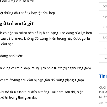
khi ngủ giúp giảm tỉ lệ mắc đột quỵ ở trẻ sơ sinh. Tuy nhiên
ình trạng bất đối xứng của sọ ở trẻ.
ợc gọi là hội chứng đầu phẳng hay tật đầu bẹp.
u phẳng ở trẻ em là gì?
n, trẻ sơ sinh có hộp sọ mềm nên dễ bị biến dạng. Tác động
ng hộp sọ của bé bị méo, không đối xứng. Hiện tượng này đ
ẳng hay tật đầu bẹp.
ẳng có hai dạng phổ biến:
o: một bên vùng chẩm bị dẹp, tai bị lệch phía trước (dạng t