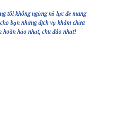
ắn và không
Thôn Câu Hạ A, xã Quang Trung,
o, dây thần
huyện An Lão, TP Hải Phòng
02253.922.666
 có thể gây
02253.922.666
 kém, vẹo
Online Booking:
ng đầu
phongkhamquang
thanh.hih@gmail.com
n phòng
Facebook:
 ảnh hưởng
facebook.com/quangthanh
Chúng tôi không ngừng nỗ lực để 