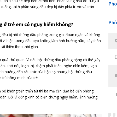
sinh non còn phải nằm ngửa thời gian dài, không được ẵm b
oặc được chăm sóc đặc biệt. Hiện tượng đầu bẹt cũng có thể
 xương chậu của mẹ tạo áp lực lên hộp sọ hoặc do sinh đôi, 
hội chứng đầu phẳng có thể do chứng vẹo cổ. Điều đó khiến 
 một hướng đầu cố định khi nằm.
u phẳng ở trẻ em có triệu chứng như thế 
dàng nhận thấy hiện tượng đầu bẹp thông qua việc quan sát 
hần vùng đầu phía sau sẽ dẹp hơn ở một bên. Phần vùng đầu 
 sát từ trên xuống, tai ở phần vùng đầu dẹp bị đẩy phía trước
ầu phẳng ở trẻ em có nguy hiểm không?