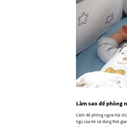
Hầu hết trẻ sơ s
gặp vấn đề nghiê
kinh và hình dạng 
Tuy nhiên, ba mẹ
ra vấn đề sức khỏ
cột sống, động k
phẳng không ảnh 
Nếu nhận thấy tìn
khám uy tín để bá
đến sức khỏe của