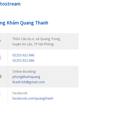
ế, di chuyển
 xảy ra
đa thai,…
trẻ khó thể
nào?
đầu bé. Khi
đó cũng ít
Photostream
 và trán
Phòng Khám Quang Thanh