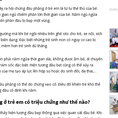
ầu phẳng ở trẻ em do đâu?
n nhân gây ra hội chứng đầu phẳng ở trẻ em là từ tư thế th
ơ sinh, thời gian ngủ chiếm phần lớn thời gian của bé. Nằm
mỗi ngày khiến phần đầu bị bẹp một vùng.
ngủ trên giường mà khi bé ngồi nhiều trên ghế oto cho trẻ, 
 làm đầu bé biến dạng. Đặc biệt những trẻ sinh non có nguy c
ọ của chúng mềm hơn trẻ sinh đủ tháng.