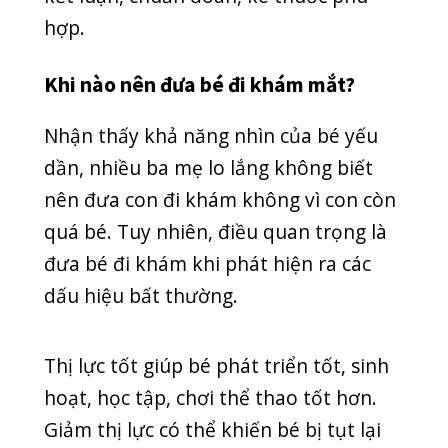
Bạn nên khám mắt cho bé từ lúc sinh,
6 tháng tuổi, 3 tuổi, 5 tuổi và những
năm sau đó. Việc khám mắt nên thực
hiện thường xuyên, định kì để đảm bảo
phát hiện sớm các dấu hiệu bất
thường. Nếu mắt bé càng ngày càng
yếu đi thì việc kiểm tra nên thực hiện
nhiều hơn.
Bé có nguy cơ cao bị mắc các tật khúc
xạ, bệnh về mắt khi sinh non, chậm
phát triển, gia đình có tiền sử về bệnh
mắt, bị tổn thương mắt nghiêm trọng.
Đối với những trường hợp trên, ba mẹ
cần lưu ý đưa bé đi khám mắt sớm.