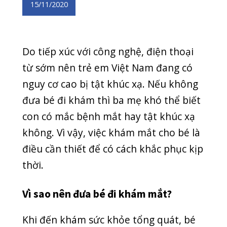
đưa bé đi khám thì ba mẹ khó thể biết
con có mắc bệnh mắt hay tật khúc xạ
không. Vì vậy, việc khám mắt cho bé là
điều cần thiết để có cách khắc phục kịp
thời.
Vì sao nên đưa bé đi khám mắt?
Khi đến khám sức khỏe tổng quát, bé
cũng được bác sĩ khám mắt, kiểm tra
thị lực. Khám mắt cũng quan trọng
như kiểm tra nhịp tim, khám phổi, tai.
Nếu mắt yếu thì bé sẽ cảm thấy khó
khăn trong sinh hoạt, học tập.
Bên cạnh các tật khúc xạ, còn có những
bệnh về mắt nguy hiểm khó thể phát