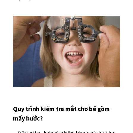
Quy trình kiểm tra mắt cho bé gồm
mấy bước?
– Đầu tiên, bác sĩ nhãn khoa sẽ hỏi ba
mẹ về tiền sử bệnh về mắt của gia
đình, bệnh bẩm sinh hay các vấn đề
khác bé mắc phải. Lưu ý, ba mẹ cần trả
lời trung thực, chính xác để đảm bảo
kết quả chẩn đoán đúng nhất.
– Tiếp theo, bác sĩ dùng bút chiếu sáng
để kiểm tra mi mắt, nhãn cầu có bị
nhiễm trùng, dị ứng, dị tật,… hay
không. Bác sĩ kiểm tra hai con ngươi có
tròn không, phản ứng với ánh sáng ra
sao.