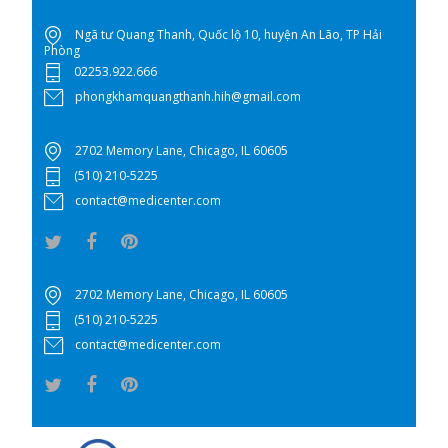
Ngã tư Quang Thanh, Quốc lộ 10, huyện An Lão, TP Hải
Phòng
02253.922.666
phongkhamquangthanh.hih@gmail.com
2702 Memory Lane, Chicago, IL 60605
(510) 210-5225
contact@medicenter.com
2702 Memory Lane, Chicago, IL 60605
(510) 210-5225
contact@medicenter.com