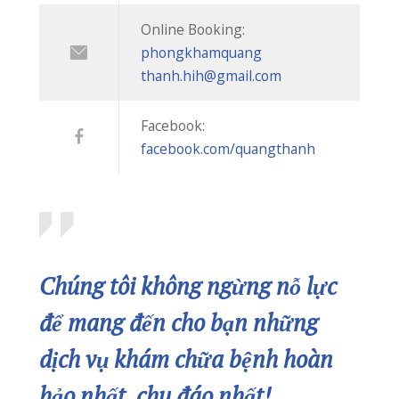
Tin Mới
CUỐI TUẦN VẪN KHÁM BÌNH THƯỜNG – PHÒNG KHÁM QUỐC TẾ QUANG THANH PHỤC VỤ 7 NGÀY/TUẦN
20/07/2026
BIẾN CHỨNG HOẠI TỬ ĐEN NGÓN TAY SAU KHI BỊ RẮN CẮN
08/07/2026
“NẠN ĐÓI TIỀM ẨN” – KẺ THẦM LẶNG CƯỚP ĐI CƠ HỘI PHÁT TRIỂN CỦA CON
07/07/2026
PHÒNG KHÁM QUỐC TẾ QUANG THANH TRIỂN KHAI KHÁM SỨC KHỎE ĐỊNH KỲ CHO HƠN 700 NGƯỜI LAO ĐỘNG
06/07/2026
CHỮA MẸO HÓC XƯƠNG CÁ – CÓ NÊN HAY KHÔNG?
03/07/2026