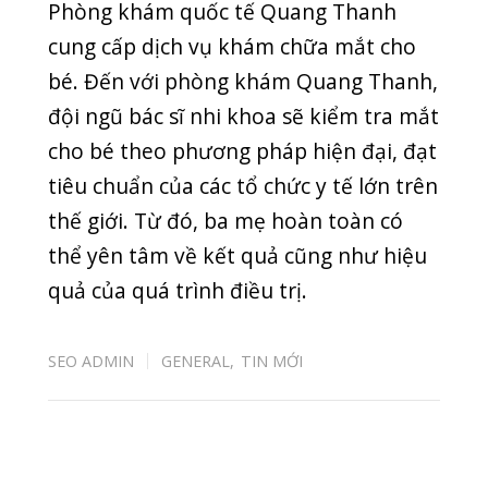
UNG THƯ
Y HỌC CỔ TRUYỀN
Tin mới nhất
CUỐI TUẦN VẪN KHÁM BÌNH THƯỜNG –
PHÒNG KHÁM QUỐC TẾ QUANG THANH PHỤC
VỤ 7 NGÀY/TUẦN
20/07/2026
BIẾN CHỨNG HOẠI TỬ ĐEN NGÓN TAY SAU KHI
BỊ RẮN CẮN
08/07/2026
“NẠN ĐÓI TIỀM ẨN” – KẺ THẦM LẶNG CƯỚP ĐI
CƠ HỘI PHÁT TRIỂN CỦA CON
07/07/2026