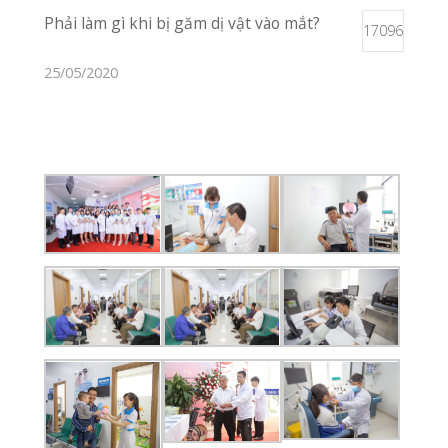
Vị Trí Phòng Khám
Xem Trên Bản
Đồ
Liên Hệ
02253 922 666
Nhắn Tin
Gửi Email