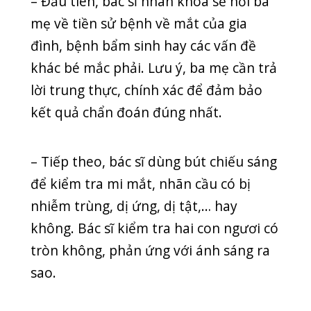
– Bác sĩ yêu cầu bé dõi theo đồ chơi để
kiểm tra phản xạ từng mắt rồi cả hai
mắt để xem có phản ứng đều không.
Bé có thể thực hiện kiểm tra khi từ 2-3
tháng tuổi.
– Bác sĩ cho bé nhìn theo đối tượng với
một mắt và một mắt bị che đi. Khi
phản xạ của một bên mắt chậm hơn
thì có khả năng tầm nhìn mắt đó yếu
hơn so với mắt còn lại.
– Bác sĩ dựa vào kết quả kiểm tra và
kết luận, chuẩn đoán, kê thuốc phù
hợp.
Khi nào nên đưa bé đi khám mắt?