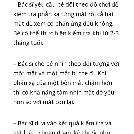
Nhận thấy khả năng nhìn của bé yếu
dần, nhiều ba mẹ lo lắng không biết
nên đưa con đi khám không vì con còn
quá bé. Tuy nhiên, điều quan trọng là
đưa bé đi khám khi phát hiện ra các
dấu hiệu bất thường.
Thị lực tốt giúp bé phát triển tốt, sinh
hoạt, học tập, chơi thể thao tốt hơn.
Giảm thị lực có thể khiến bé bị tụt lại
so với các bạn, sinh ra mặc cảm, tự ti. Vì
vậy, việc khám mắt sớm cho bé là điều
rất quan trọng, giúp tăng khả năng
điều trị khỏi cho bé.