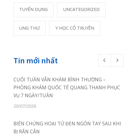
Photostream
Phòng Khám Quang Thanh
Thôn Câu Hạ A, xã Quang
Trung,
huyện An Lão, TP Hải Phòng