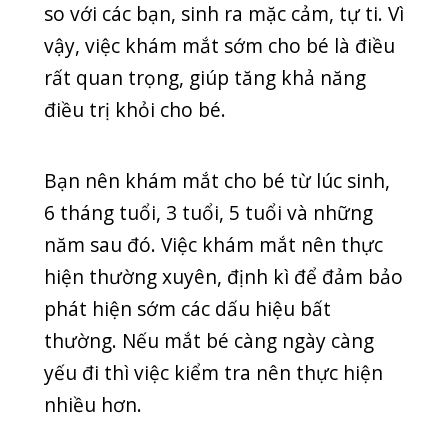
Nên cho bé đi khám mắt ở đâu?
Hiện nay có rất nhiều cơ sở, bệnh viện
khám mắt lớn. Ba mẹ cần lưu ý lựa
chọn cơ sở đảm bảo, có máy móc thiết
bị hiện đại, bác sĩ uy tín để kết quả
chẩn đoán chính xác nhất. Ba mẹ
không nên cho bé khám mắt ở cửa
hàng kính vì có thể người khám không