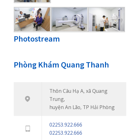
Giới Thiệu
Phòng khám đa khoa Quốc Tế đầu tiên
phục vụ bệnh nhân khu vực ngoại
thành An Lão, khám chữa bệnh bảo
hiểm thông tuyến, cơ sở trang thiết bị
hiện đại, đội ngũ bác sĩ đến từ các bệnh
viện tuyến trên.
Thôn Câu Hạ A, xã Quang Trung, huyện An
Lão, TP Hải Phòng
02253 922 666
02253 922 666
phongkhamquangthanh.hih@gmail.com