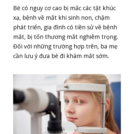
có chuyên môn cao như bác sĩ.
Phòng khám quốc tế Quang Thanh
cung cấp dịch vụ khám chữa mắt cho
bé. Đến với phòng khám Quang Thanh,
đội ngũ bác sĩ nhi khoa sẽ kiểm tra mắt
cho bé theo phương pháp hiện đại, đạt
tiêu chuẩn của các tổ chức y tế lớn trên
thế giới. Từ đó, ba mẹ hoàn toàn có
thể yên tâm về kết quả cũng như hiệu
quả của quá trình điều trị.
SEO ADMIN
GENERAL
,
TIN MỚI