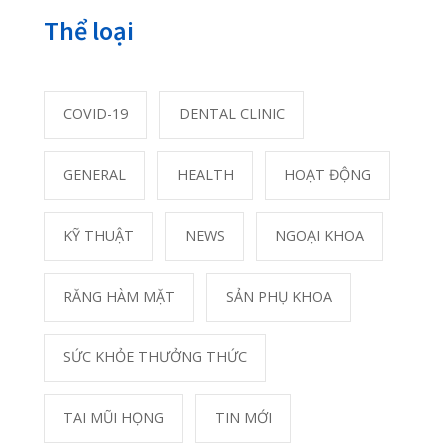
Bài xem nhiều nhất
Đừng quên 8 khung giờ vàng thải độc cho
88738
cơ thể
01/06/2020
Phân biệt khối u lành tính và khối u ác tính
20696
23/10/2020
Phải làm gì khi bị găm dị vật vào mắt?
17096
25/05/2020