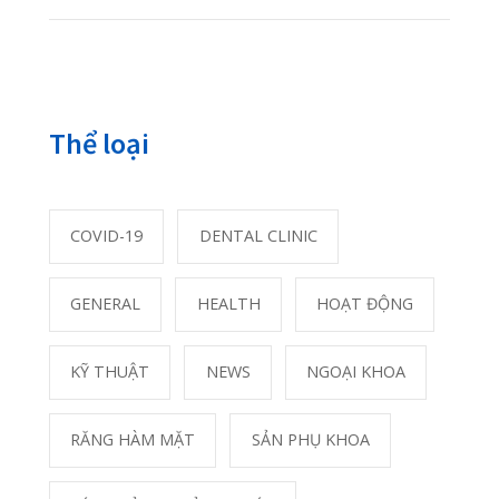
Bài xem nhiều nhất
Đừng quên 8 khung giờ vàng thải độc cho
88746
cơ thể
01/06/2020
Phân biệt khối u lành tính và khối u ác tính
20702
23/10/2020
Phải làm gì khi bị găm dị vật vào mắt?
17106
25/05/2020