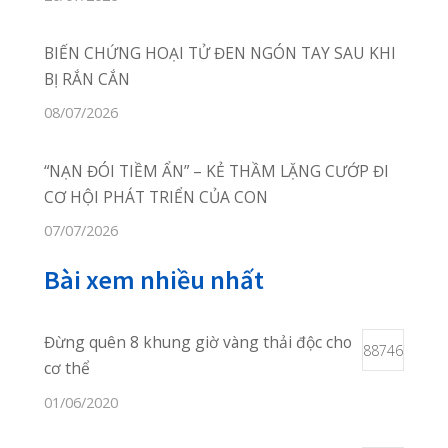
Online Booking:
phongkhamquang
thanh.hih@gmail.com
Facebook:
facebook.com/quangthanh
Chúng tôi không ngừng nỗ lực
để mang đến cho bạn những
dịch vụ khám chữa bệnh hoàn
hảo nhất, chu đáo nhất!