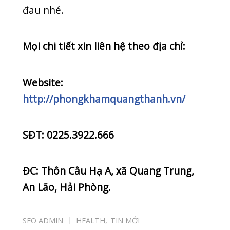
UNG THƯ
Y HỌC CỔ TRUYỀN
Tin mới nhất
CUỐI TUẦN VẪN KHÁM BÌNH THƯỜNG –
PHÒNG KHÁM QUỐC TẾ QUANG THANH PHỤC
VỤ 7 NGÀY/TUẦN
20/07/2026
BIẾN CHỨNG HOẠI TỬ ĐEN NGÓN TAY SAU KHI
BỊ RẮN CẮN
08/07/2026
“NẠN ĐÓI TIỀM ẨN” – KẺ THẦM LẶNG CƯỚP ĐI
CƠ HỘI PHÁT TRIỂN CỦA CON
07/07/2026