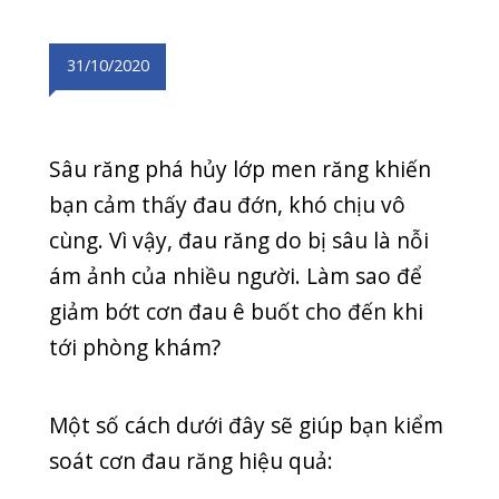
bạn cảm thấy đau đớn, khó chịu vô
cùng. Vì vậy, đau răng do bị sâu là nỗi
ám ảnh của nhiều người. Làm sao để
giảm bớt cơn đau ê buốt cho đến khi
tới phòng khám?
Một số cách dưới đây sẽ giúp bạn kiểm
soát cơn đau răng hiệu quả:
Liên hệ với phòng khám để được tư
vấn, hỗ trợ
Không phải cách nào cũng giảm đau
hiệu quả, thậm chí cách đó có thể phản
tác dụng. Vì vậy, trước khi thực hiện,
bạn cần liên hệ với phòng khám để
được tư vấn, hỗ trợ sớm nhất. Hãy hỏi
nha sĩ bạn nên dùng thuốc gì, điều trị