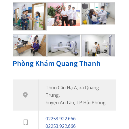
Phòng khám đa khoa Quốc Tế đầu tiên
phục vụ bệnh nhân khu vực ngoại
thành An Lão, khám chữa bệnh bảo
hiểm thông tuyến, cơ sở trang thiết bị
hiện đại, đội ngũ bác sĩ đến từ các bệnh
viện tuyến trên.
Thôn Câu Hạ A, xã Quang Trung, huyện An
Lão, TP Hải Phòng
02253 922 666
02253 922 666
phongkhamquangthanh.hih@gmail.com
Tin Mới