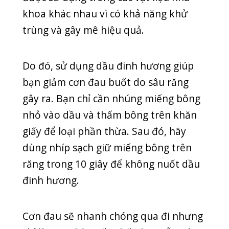
đau nhé.
Mọi chi tiết xin liên hệ theo địa chỉ:
Website:
http://phongkhamquangthanh.vn/
SĐT: 0225.3922.666
ĐC: Thôn Câu Hạ A, xã Quang Trung,
An Lão, Hải Phòng.
SEO ADMIN
HEALTH
,
TIN MỚI