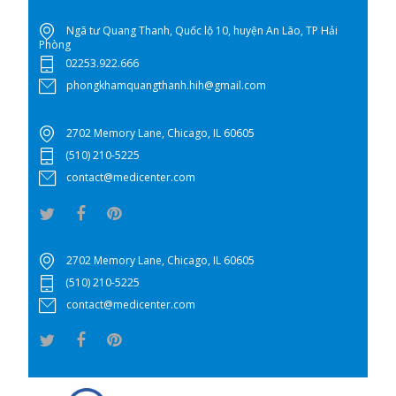
Ngã tư Quang Thanh, Quốc lộ 10, huyện An Lão, TP Hải
Phòng
02253.922.666
phongkhamquangthanh.hih@gmail.com
2702 Memory Lane, Chicago, IL 60605
(510) 210-5225
contact@medicenter.com
2702 Memory Lane, Chicago, IL 60605
(510) 210-5225
contact@medicenter.com