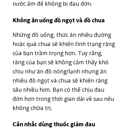
Tuy nhiên, không phải thuốc giảm đau
nào cũng tốt với sức khỏe của bạn. Nếu
nha sĩ của bạn chỉ định cho bạn đơn
thuốc phù hợp, hãy mua và sử dụng
theo đơn thuốc đó.
Nhưng đừng sử dụng lại đơn thuốc cho
lần sau vì mỗi đơn thuốc sẽ phụ thuộc
vào tình trạng sức khỏe của bạn lúc đó.
Bạn không nên dùng quá liều so với
đơn thuốc bác sĩ kê vì sẽ khiến tình
trạng tồi tệ hơn. Nếu không đến được
phòng khám, hãy chỉ dùng thuốc giảm
đau khi nha sĩ đồng ý.
Thuốc giảm đau có tác dụng tốt nhất
đối với đau răng vì các trường hợp đau