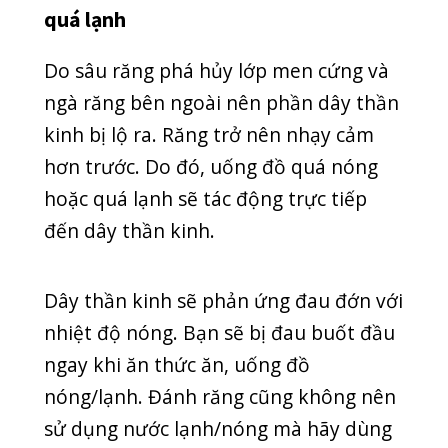
nước ấm để không bị đau đớn.
Không ăn uống đồ ngọt và đồ chua
Những đồ uống, thức ăn nhiều đường
hoặc quá chua sẽ khiến tình trạng răng
của bạn trầm trọng hơn. Tuy rằng,
răng của bạn sẽ không cảm thấy khó
chịu như ăn đồ nóng/lạnh nhưng ăn
nhiều đồ ngọt và chua sẽ khiến răng
sâu nhiều hơn. Bạn có thể chịu đau
đớn hơn trong thời gian dài về sau nếu
không chữa trị.
Cân nhắc dùng thuốc giảm đau
Ngay khi cảm thấy cơn đau, nhiều
người lựa chọn mua thuốc giảm đau.