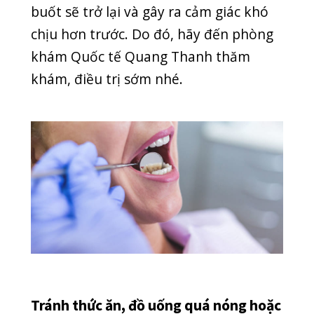
Tránh thức ăn, đồ uống quá nóng hoặc
quá lạnh
Do sâu răng phá hủy lớp men cứng và
ngà răng bên ngoài nên phần dây thần
kinh bị lộ ra. Răng trở nên nhạy cảm
hơn trước. Do đó, uống đồ quá nóng
hoặc quá lạnh sẽ tác động trực tiếp
đến dây thần kinh.
Dây thần kinh sẽ phản ứng đau đớn với
nhiệt độ nóng. Bạn sẽ bị đau buốt đầu
ngay khi ăn thức ăn, uống đồ
nóng/lạnh. Đánh răng cũng không nên
sử dụng nước lạnh/nóng mà hãy dùng