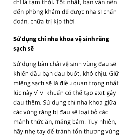
Thể loại
COVID-19
DENTAL CLINIC
GENERAL
HEALTH
HOẠT ĐỘNG
KỸ THUẬT
NEWS
NGOẠI KHOA
RĂNG HÀM MẶT
SẢN PHỤ KHOA
SỨC KHỎE THƯỞNG THỨC
TAI MŨI HỌNG
TIN MỚI
TUYỂN DỤNG
UNCATEGORIZED