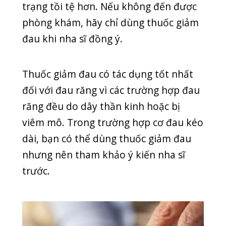
Thử dầu đinh hương
Dầu đinh hương có thể tìm thấy ở các
cửa hàng thực phẩm hỗ trợ hoặc tiệm
thuốc, phòng khám. Dầu đinh hương
được sử dụng trong các vật liệu nha
khoa khác nhau vì có khả năng khử
trùng và gây mê hiệu quả.
Do đó, sử dụng dầu đinh hương giúp
bạn giảm cơn đau buốt do sâu răng
gây ra. Bạn chỉ cần nhúng miếng bông
nhỏ vào dầu và thấm bông trên khăn
giấy để loại phần thừa. Sau đó, hãy
dùng nhíp sạch giữ miếng bông trên
răng trong 10 giây để không nuốt dầu
đinh hương.