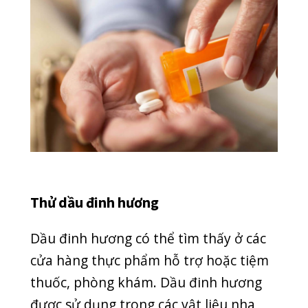
Cơn đau sẽ nhanh chóng qua đi nhưng
chỉ là tạm thời. Tốt nhất, bạn vẫn nên
đến phòng khám để được nha sĩ chẩn
đoán, chữa trị kịp thời.
Sử dụng chỉ nha khoa vệ sinh răng
sạch sẽ
Sử dụng bàn chải vệ sinh vùng đau sẽ
khiến đầu bạn đau buốt, khó chịu. Giữ
miệng sạch sẽ là điều quan trọng nhất
lúc này vì vi khuẩn có thể tạo axit gây
đau thêm. Sử dụng chỉ nha khoa giữa
các vùng răng bị đau sẽ loại bỏ các
mảnh thức ăn, mảng bám. Tuy nhiên,
hãy nhẹ tay để tránh tổn thương vùng