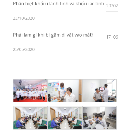
Vị Trí Phòng Khám
Xem Trên Bản
Đồ
Liên Hệ
02253 922 666
Nhắn Tin
Gửi Email
Giới Thiệu