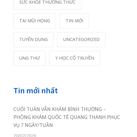
Phòng Khám Quang Thanh
Thôn Câu Hạ A, xã Quang
Trung,
huyện An Lão, TP Hải Phòng
02253.922.666
02253.922.666