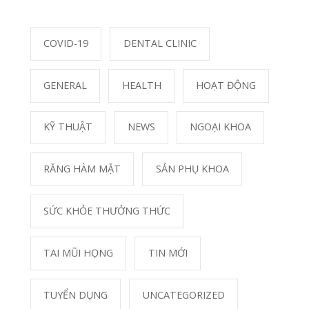
23/10/2020
Phải làm gì khi bị găm dị vật vào mắt?
17102
25/05/2020