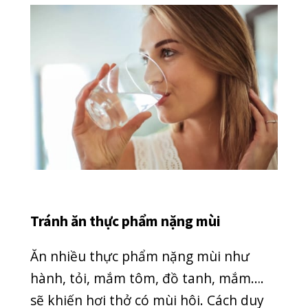
nướu răng hiệu quả. Ngoài ra, những
thực phẩm chứa nhiều axit hoặc
fructose sẽ là yếu tố kích thích khiến
cho vi khuẩn phát triển, sản sinh
nhanh hơn. Vì vậy, bạn nên điều chỉnh
chế độ ăn phù hợp, khoa học nhất, bổ
sung chất dinh dưỡng, tránh thực
phẩm nặng mùi để tăng hiệu quả điều
trị hôi miệng.
Lấy cao răng định kì
Cao răng được coi là nguyên nhân của
nhiều vấn đề răng miệng phổ biến,
trong đó có hiện tượng hôi miệng. Mỗi
mảng cao răng sẽ chứa đến 400 loài vi
khuẩn và hàng tỷ vi trùng sinh sôi, ảnh