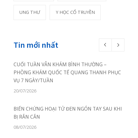
Photostream
Phòng Khám Quang Thanh
Thôn Câu Hạ A, xã Quang
Trung,
huyện An Lão, TP Hải Phòng
02253.922.666
02253.922.666
Online Booking:
phongkhamquang
thanh.hih@gmail.com
Facebook: