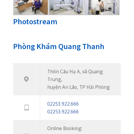
viện tuyến trên.
Thôn Câu Hạ A, xã Quang Trung, huyện An
Lão, TP Hải Phòng
02253 922 666
02253 922 666
phongkhamquangthanh.hih@gmail.com
Tin Mới
CUỐI TUẦN VẪN KHÁM BÌNH THƯỜNG – PHÒNG KHÁM QUỐC TẾ QUANG THANH PHỤC VỤ 7 NGÀY/TUẦN
20/07/2026
BIẾN CHỨNG HOẠI TỬ ĐEN NGÓN TAY SAU KHI BỊ RẮN CẮN
08/07/2026