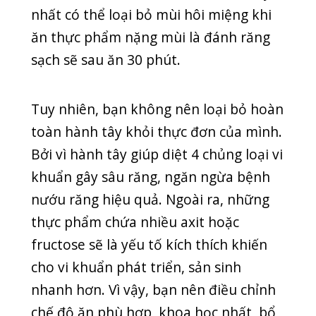
hưởng đến sức khỏe răng miệng. Vi
khuẩn phát triển, sinh sôi sẽ gây ra mùi
hơi thở khó chịu, khiến bạn cảm thấy
tự ti khi giao tiếp.
Do vậy, các nha sĩ khuyên nên lấy cao
răng theo định kì từ 3-6 tháng/1 lần để
đảm bảo vệ sinh răng miệng. Việc lấy
cao răng định kì hoàn toàn không làm
ảnh hưởng đến men răng mà còn bảo
vệ răng, loại bỏ mùi hôi khó chịu.