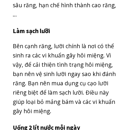
trong những nguyên nhân gây hôi
miệng. Do đó, việc uống đủ 2 lít nước
mỗi ngày cũng chính là cách tránh tình
trạng hôi miệng hiệu quả. Nước bọt sẽ
ngăn chặn sự phát triển của các vi
khuẩn trong miệng. Lưu ý, bạn cần
tránh uống nước trái cây có đường vào
ban đêm vì điều này sẽ làm tích tụ vi
khuẩn trong miệng và gây ra mùi hôi
khó chịu.