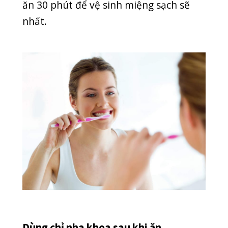
Dùng chỉ nha khoa sau khi ăn
Dù đánh răng 2 lần mỗi ngày nhưng
nhiều người vẫn gặp tình trạng hôi
miệng. Vậy nguyên nhân có thể do
đâu? Theo nghiên cứu, việc đánh răng
hàng ngày không thể loại bỏ hoàn
toàn các mảng bám vi khuẩn trong các
kẽ răng. Những mảng bám vi khuẩn
nhanh chóng sinh sôi và gây ra mùi hôi
khó chịu. Do đó, các nha sĩ đưa ra lời
khuyên rằng bạn nên dùng chỉ nha
khoa ít nhất 1 lần/ngày. Chỉ nha khoa
giúp loại bỏ mảng bám vi khuẩn, thức
ăn thừa, ngăn ngừa bệnh viêm nướu,