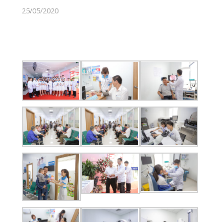
Liên Hệ
02253 922 666
Nhắn Tin
Gửi Email
Giới Thiệu
Phòng khám đa khoa Quốc Tế đầu tiên
phục vụ bệnh nhân khu vực ngoại
thành An Lão, khám chữa bệnh bảo
hiểm thông tuyến, cơ sở trang thiết bị
hiện đại, đội ngũ bác sĩ đến từ các bệnh