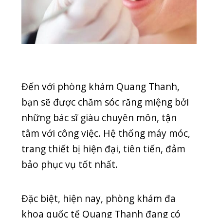
KỸ THUẬT
NEWS
NGOẠI KHOA
RĂNG HÀM MẶT
SẢN PHỤ KHOA
SỨC KHỎE THƯỞNG THỨC
TAI MŨI HỌNG
TIN MỚI
TUYỂN DỤNG
UNCATEGORIZED
UNG THƯ
Y HỌC CỔ TRUYỀN
Tin mới nhất
CUỐI TUẦN VẪN KHÁM BÌNH THƯỜNG –
PHÒNG KHÁM QUỐC TẾ QUANG THANH PHỤC
VỤ 7 NGÀY/TUẦN