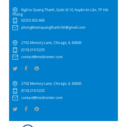
Ngã tư Quang Thanh, Quốc lộ 10, huyện An Lão, TP Hải
Phòng
02253.922.666
phongkhamquangthanh.hih@gmail.com
2702 Memory Lane, Chicago, IL 60605
(510) 210-5225
contact@medicenter.com
2702 Memory Lane, Chicago, IL 60605
(510) 210-5225
contact@medicenter.com