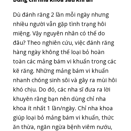
sâu răng, hạn chế hình thành cao răng,
…
Làm sạch lưỡi
Bên cạnh răng, lưỡi chính là nơi có thể
sinh ra các vi khuẩn gây hôi miệng. Vì
vậy, để cải thiện tình trạng hôi miệng,
bạn nên vệ sinh lưỡi ngay sao khi đánh
răng. Bạn nên mua dụng cụ cạo lưỡi
riêng biệt để làm sạch lưỡi. Điều này
giúp loại bỏ mảng bám và các vi khuẩn
gây hôi miệng.
Uống 2 lít nước mỗi ngày
Môi trường trong miệng không đủ độ
ẩm và nước bọt cũng chính là một