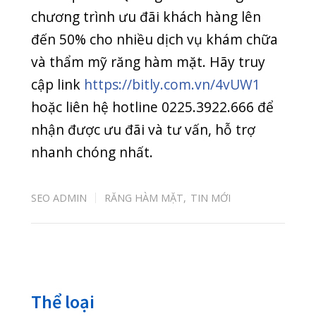
20/07/2026
BIẾN CHỨNG HOẠI TỬ ĐEN NGÓN TAY SAU KHI
BỊ RẮN CẮN
08/07/2026
“NẠN ĐÓI TIỀM ẨN” – KẺ THẦM LẶNG CƯỚP ĐI
CƠ HỘI PHÁT TRIỂN CỦA CON
07/07/2026
Bài xem nhiều nhất
Đừng quên 8 khung giờ vàng thải độc cho
88741
cơ thể
01/06/2020
Phân biệt khối u lành tính và khối u ác tính
20698