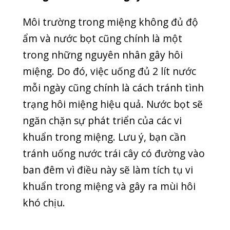
Tránh ăn thực phẩm nặng mùi
Ăn nhiều thực phẩm nặng mùi như
hành, tỏi, mắm tôm, đồ tanh, mắm….
sẽ khiến hơi thở có mùi hôi. Cách duy
nhất có thể loại bỏ mùi hôi miệng khi
ăn thực phẩm nặng mùi là đánh răng
sạch sẽ sau ăn 30 phút.
Tuy nhiên, bạn không nên loại bỏ hoàn
toàn hành tây khỏi thực đơn của mình.
Bởi vì hành tây giúp diệt 4 chủng loại vi
khuẩn gây sâu răng, ngăn ngừa bệnh