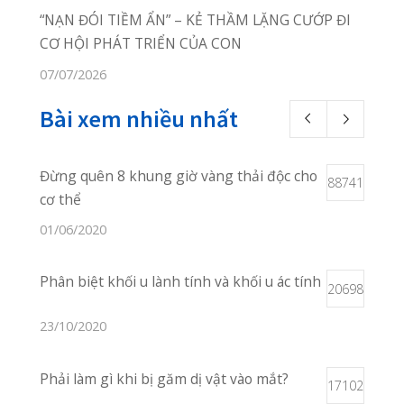
facebook.com/quangthanh
Chúng tôi không ngừng nỗ lực
để mang đến cho bạn những
dịch vụ khám chữa bệnh hoàn
hảo nhất, chu đáo nhất!
Vị Trí Phòng Khám
Xem Trên Bản
Đồ