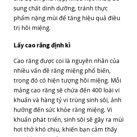
Đến với phòng khám Quang Thanh,
bạn sẽ được chăm sóc răng miệng bởi
những bác sĩ giàu chuyên môn, tận
tâm với công việc. Hệ thống máy móc,
trang thiết bị hiện đại, tiên tiến, đảm
bảo phục vụ tốt nhất.
Đặc biệt, hiện nay, phòng khám đa
khoa quốc tế Quang Thanh đang có
chương trình ưu đãi khách hàng lên
đến 50% cho nhiều dịch vụ khám chữa
và thẩm mỹ răng hàm mặt. Hãy truy