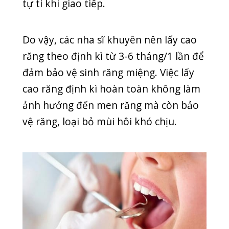
cập link
https://bitly.com.vn/4vUW1
hoặc liên hệ hotline 0225.3922.666 để
nhận được ưu đãi và tư vấn, hỗ trợ
nhanh chóng nhất.
SEO ADMIN
RĂNG HÀM MẶT
,
TIN MỚI
Thể loại
COVID-19
DENTAL CLINIC
GENERAL
HEALTH
HOẠT ĐỘNG