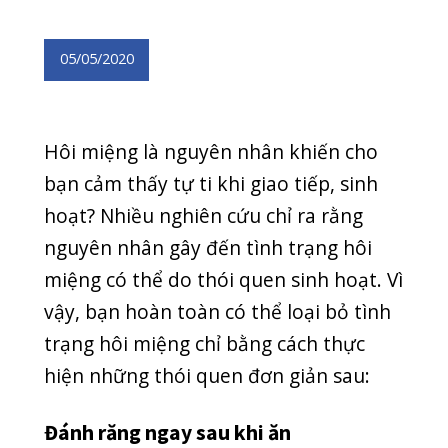
bạn cảm thấy tự ti khi giao tiếp, sinh
hoạt? Nhiều nghiên cứu chỉ ra rằng
nguyên nhân gây đến tình trạng hôi
miệng có thể do thói quen sinh hoạt. Vì
vậy, bạn hoàn toàn có thể loại bỏ tình
trạng hôi miệng chỉ bằng cách thực
hiện những thói quen đơn giản sau:
Đánh răng ngay sau khi ăn
Người Việt Nam thường không có thói
quen đánh răng ngay sau khi ăn.
Nhưng đây là thói quen tốt được nhiều
chuyên gia y tế khuyến khích thực
hiện. Việc đánh răng ngay sau khi ăn
giúp loại bỏ sạch sẽ thức ăn trong
miệng. Điều này giữ răng miệng bạn
khỏe mạnh, sạch sẽ, loại bỏ các vi