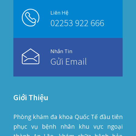
viện tuyến trên.
Thôn Câu Hạ A, xã Quang Trung, huyện An
Lão, TP Hải Phòng
02253 922 666
02253 922 666
phongkhamquangthanh.hih@gmail.com
Tin Mới
CUỐI TUẦN VẪN KHÁM BÌNH THƯỜNG – PHÒNG KHÁM QUỐC TẾ QUANG THANH PHỤC VỤ 7 NGÀY/TUẦN
20/07/2026
BIẾN CHỨNG HOẠI TỬ ĐEN NGÓN TAY SAU KHI BỊ RẮN CẮN
08/07/2026