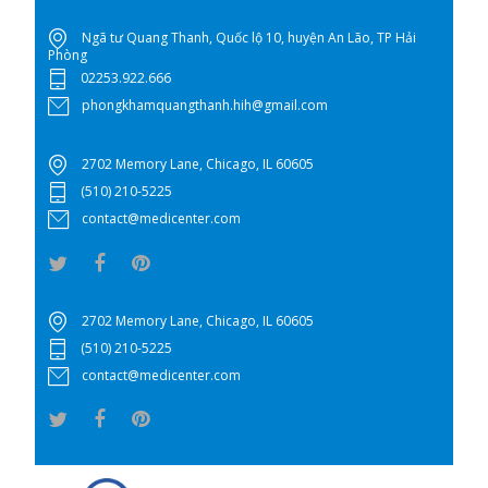
Ngã tư Quang Thanh, Quốc lộ 10, huyện An Lão, TP Hải
Phòng
02253.922.666
phongkhamquangthanh.hih@gmail.com
2702 Memory Lane, Chicago, IL 60605
(510) 210-5225
contact@medicenter.com
2702 Memory Lane, Chicago, IL 60605
(510) 210-5225
contact@medicenter.com