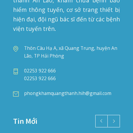
“NẠN ĐÓI TIỀM ẨN” – KẺ THẦM LẶNG CƯỚP ĐI CƠ HỘI PHÁT TRIỂN CỦA CON
07/07/2026
PHÒNG KHÁM QUỐC TẾ QUANG THANH TRIỂN KHAI KHÁM SỨC KHỎE ĐỊNH KỲ CHO HƠN 700 NGƯỜI LAO ĐỘNG
06/07/2026
CHỮA MẸO HÓC XƯƠNG CÁ – CÓ NÊN HAY KHÔNG?
03/07/2026
Bản Đồ