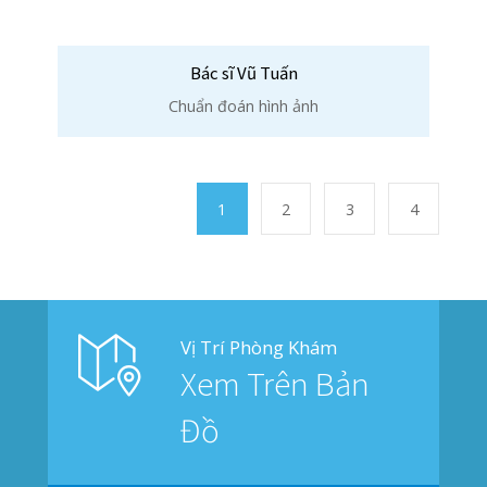
Liên Hệ
02253 922 666
Nhắn Tin
Gửi Email
Giới Thiệu
Phòng khám đa khoa Quốc Tế đầu tiên
phục vụ bệnh nhân khu vực ngoại
thành An Lão, khám chữa bệnh bảo
hiểm thông tuyến, cơ sở trang thiết bị
hiện đại, đội ngũ bác sĩ đến từ các bệnh