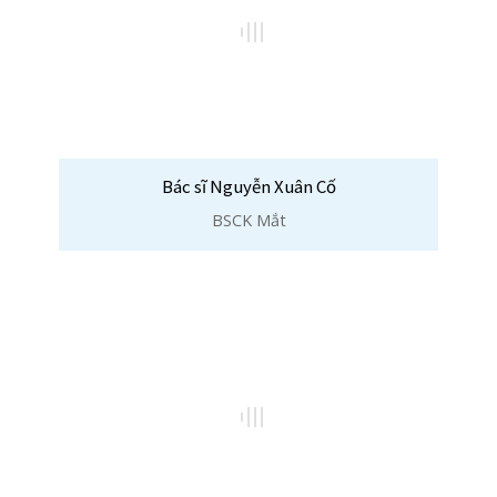
Bác sĩ Vũ Tuấn
Chuẩn đoán hình ảnh
1
2
3
4
Vị Trí Phòng Khám
Xem Trên Bản
Đồ