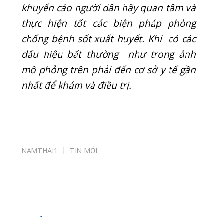
TAI MŨI HỌNG
TIN MỚI
TUYỂN DỤNG
UNCATEGORIZED
UNG THƯ
Y HỌC CỔ TRUYỀN
Tin mới nhất
CUỐI TUẦN VẪN KHÁM BÌNH THƯỜNG –
PHÒNG KHÁM QUỐC TẾ QUANG THANH PHỤC
VỤ 7 NGÀY/TUẦN
20/07/2026
BIẾN CHỨNG HOẠI TỬ ĐEN NGÓN TAY SAU KHI
BỊ RẮN CẮN
08/07/2026