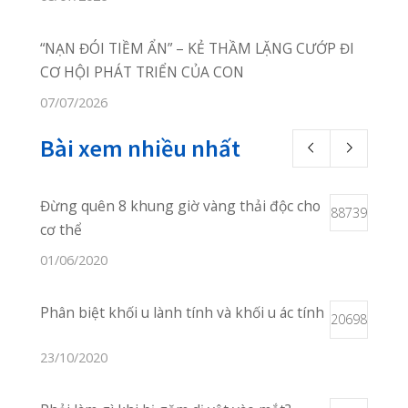
Phòng Khám Quang Thanh
Thôn Câu Hạ A, xã Quang
Trung,
huyện An Lão, TP Hải Phòng
02253.922.666
02253.922.666
Online Booking:
phongkhamquang
thanh.hih@gmail.com
Facebook:
facebook.com/quangthanh