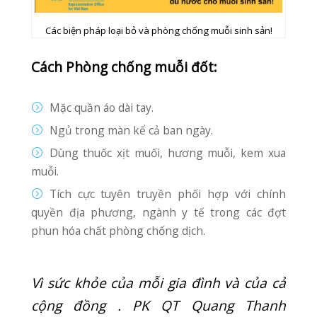
NAMTHAI1
TIN MỚI
Thể loại
COVID-19
DENTAL CLINIC
GENERAL
HEALTH
HOẠT ĐỘNG
KỸ THUẬT
NEWS
NGOẠI KHOA
RĂNG HÀM MẶT
SẢN PHỤ KHOA
SỨC KHỎE THƯỞNG THỨC