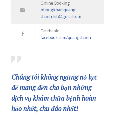
02253 922 666
02253 922 666
phongkhamquangthanh.hih@gmail.com
Tin Mới
CUỐI TUẦN VẪN KHÁM BÌNH THƯỜNG – PHÒNG KHÁM QUỐC TẾ QUANG THANH PHỤC VỤ 7 NGÀY/TUẦN
20/07/2026
BIẾN CHỨNG HOẠI TỬ ĐEN NGÓN TAY SAU KHI BỊ RẮN CẮN
08/07/2026
“NẠN ĐÓI TIỀM ẨN” – KẺ THẦM LẶNG CƯỚP ĐI CƠ HỘI PHÁT TRIỂN CỦA CON
07/07/2026
PHÒNG KHÁM QUỐC TẾ QUANG THANH TRIỂN KHAI KHÁM SỨC KHỎE ĐỊNH KỲ CHO HƠN 700 NGƯỜI LAO ĐỘNG