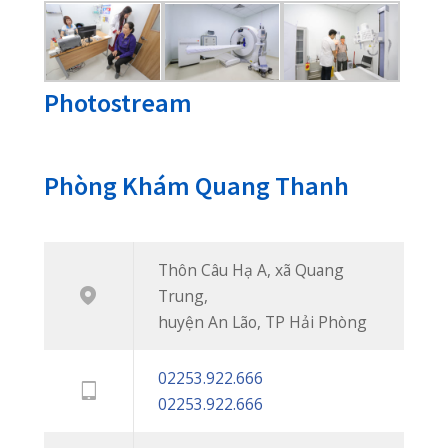
Nhắn Tin
Gửi Email
Giới Thiệu
Phòng khám đa khoa Quốc Tế đầu tiên
phục vụ bệnh nhân khu vực ngoại
thành An Lão, khám chữa bệnh bảo
hiểm thông tuyến, cơ sở trang thiết bị
hiện đại, đội ngũ bác sĩ đến từ các bệnh
viện tuyến trên.
Thôn Câu Hạ A, xã Quang Trung, huyện An
Lão, TP Hải Phòng