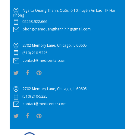
Ngã tư Quang Thanh, Quốc lộ 10, huyện An Lão, TP Hải
Phòng
02253.922.666
phongkhamquangthanh.hih@gmail.com
2702 Memory Lane, Chicago, IL 60605
(510) 210-5225
contact@medicenter.com
2702 Memory Lane, Chicago, IL 60605
(510) 210-5225
contact@medicenter.com