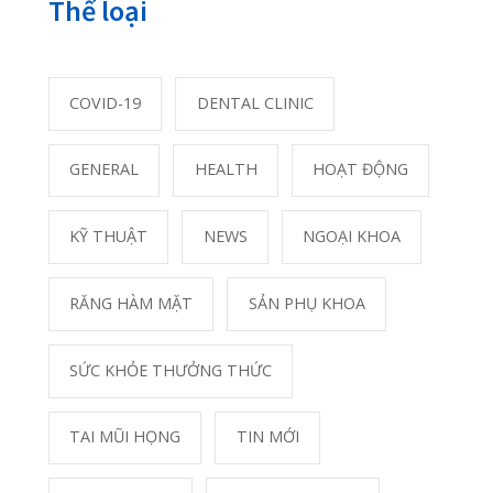
“NẠN ĐÓI TIỀM ẨN” – KẺ THẦM LẶNG CƯỚP ĐI
CƠ HỘI PHÁT TRIỂN CỦA CON
07/07/2026
Bài xem nhiều nhất
Đừng quên 8 khung giờ vàng thải độc cho
88739
cơ thể
01/06/2020
Phân biệt khối u lành tính và khối u ác tính
20698
23/10/2020
Phải làm gì khi bị găm dị vật vào mắt?
17097
25/05/2020