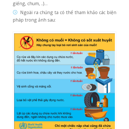
Ngủ trong màn kể cả ban ngày.
Dùng thuốc xịt muối, hương muỗi, kem xua
muỗi.
Tích cực tuyên truyền phối hợp với chính
quyền địa phương, ngành y tế trong các đợt
phun hóa chất phòng chống dịch.
Vì sức khỏe của mỗi gia đình và của cả
cộng đồng . PK QT Quang Thanh
khuyến cáo người dân hãy quan tâm và
thực hiện tốt các biện pháp phòng
chống bệnh
sốt xuất huyết
. Khi có các
dấu hiệu bất thường như trong ảnh
mô phỏng trên phải đến cơ sở y tế gần
nhất để khám và điều trị.