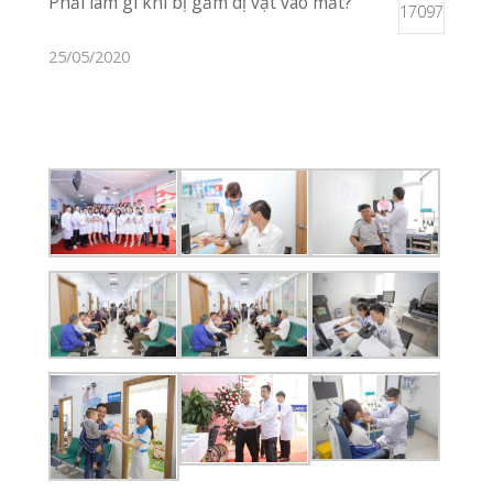
Chúng tôi không ngừng nỗ lực
để mang đến cho bạn những
dịch vụ khám chữa bệnh hoàn
hảo nhất, chu đáo nhất!
Vị Trí Phòng Khám
Xem Trên Bản
Đồ
Liên Hệ
02253 922 666