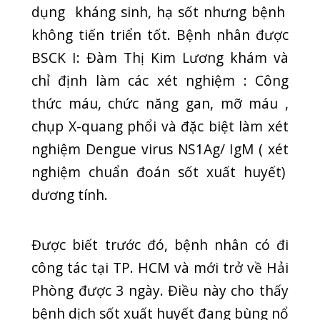
và lây lan rất mạnh.
Hiện tại , bệnh nhân đã được tư vấn,
yêu cầu nhập viện để điều trị kịp thời
nhằm tránh những biến chứng nguy
hiểm.
Vậy làm thế nào để chúng ta có thể
phòng tránh căn bệnh dịch này ?
Cách phòng tránh tốt nhất là diệt muỗi, lăng
quăng, bọ gậy và phòng chống muỗi đốt.
Loại bỏ nơi sinh sản của muỗi, thả cá hoặc
thả mezo vào các dụng cụ chứa nước lớn( bể,
giếng, chum, ..)…
Ngoài ra chúng ta có thể tham khảo các biện
pháp trong ảnh sau: