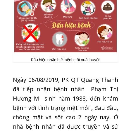
bệnh với tình trạng mệt mỏi , đau đầu,
chóng mặt và sốt cao 2 ngày nay. Ở
nhà bệnh nhân đã được truyền và sử
dụng kháng sinh, hạ sốt nhưng bệnh
không tiến triển tốt. Bệnh nhân được
BSCK I: Đàm Thị Kim Lương khám và
chỉ định làm các xét nghiệm : Công
thức máu, chức năng gan, mỡ máu ,
chụp X-quang phổi và đặc biệt làm xét
nghiệm Dengue virus NS1Ag/ IgM ( xét
nghiệm chuẩn đoán sốt xuất huyết)
dương tính.
Được biết trước đó, bệnh nhân có đi
công tác tại TP. HCM và mới trở về Hải
Phòng được 3 ngày. Điều này cho thấy
bệnh dịch sốt xuất huyết đang bùng nổ