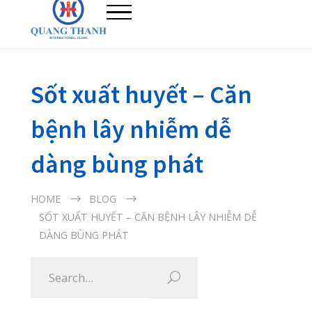
Sốt xuất huyết – Căn
bệnh lây nhiễm dễ
dàng bùng phát
HOME
BLOG
SỐT XUẤT HUYẾT – CĂN BỆNH LÂY NHIỄM DỄ
DÀNG BÙNG PHÁT
08/08/2019
Sốt xuất huyết là bệnh truyền nhiễm