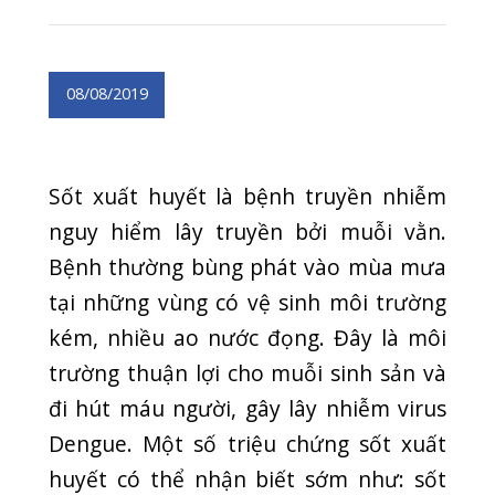
nguy hiểm lây truyền bởi muỗi vằn.
Bệnh thường bùng phát vào mùa mưa
tại những vùng có vệ sinh môi trường
kém, nhiều ao nước đọng. Đây là môi
trường thuận lợi cho muỗi sinh sản và
đi hút máu người, gây lây nhiễm virus
Dengue. Một số triệu chứng sốt xuất
huyết có thể nhận biết sớm như: sốt
cao 40,5 độ, nhức đầu, ói mửa, phát
ban. Trước đây, sốt xuất huyết thường
gặp ở trẻ em; nhưng hiện tại, rất nhiều
người lớn cũng mắc bệnh và tỷ lệ tử
vong khá cao. Bệnh hiện nay chưa có
thuốc đặc trị, những trường hợp nặng
điều trị hầu như chỉ hạ sốt, truyền dịch
và chống sốc tích cực. Những trường