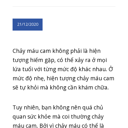
tượng hiếm gặp, có thể xảy ra ở mọi
lứa tuổi với từng mức độ khác nhau. Ở
mức độ nhẹ, hiện tượng chảy máu cam
sẽ tự khỏi mà không cần khám chữa.
Tuy nhiên, bạn không nên quá chủ
quan sức khỏe mà coi thường chảy
máu cam. Bởi vì chảy máu có thể là
biểu hiện của bệnh lí nguy hiểm. Một
số nguyên nhân gây ra hiện tượng chảy
máu cam phổ biến như sau:
Khí hậu khô
Những người bị lệch vách ngăn thường
có nguy cơ cao bị chảy máu cam.
Nguyên nhân do luồng không khí khô