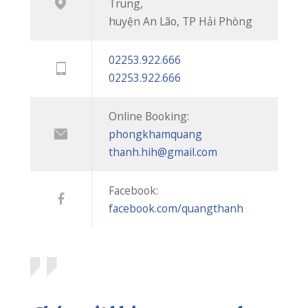
CUỐI TUẦN VẪN KHÁM BÌNH THƯỜNG – PHÒNG KHÁM QUỐC TẾ QUANG THANH PHỤC VỤ 7 NGÀY/TUẦN
20/07/2026
BIẾN CHỨNG HOẠI TỬ ĐEN NGÓN TAY SAU KHI BỊ RẮN CẮN
08/07/2026
“NẠN ĐÓI TIỀM ẨN” – KẺ THẦM LẶNG CƯỚP ĐI CƠ HỘI PHÁT TRIỂN CỦA CON
07/07/2026
PHÒNG KHÁM QUỐC TẾ QUANG THANH TRIỂN KHAI KHÁM SỨC KHỎE ĐỊNH KỲ CHO HƠN 700 NGƯỜI LAO ĐỘNG
06/07/2026
CHỮA MẸO HÓC XƯƠNG CÁ – CÓ NÊN HAY KHÔNG?
03/07/2026