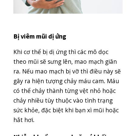
khối u trong mũi. Khi gặp những dấu
hiệu này, bạn nên đến những cơ sở y tế
gần nhất để được chẩn đoán, điều trị
kịp thời.
Dị vật trong mũi
Dị vật trong mũi khiến niêm mạc mũi
bị trầy xước, dẫn đến chảy máu. Máu
có thể chảy qua thành họng xuống dạ
dày. Vì máu gây buồn nôn nên bệnh
nhân sẽ nôn ra máu tươi hoặc máu
đen.
U xơ vòm mũi họng
Bệnh u xơ vòm mũi họng là căn bệnh
phổ biến ở lứa tuổi dậy thì và thường