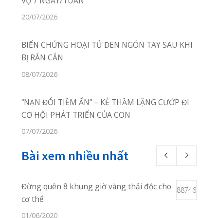
02253.922.666
Online Booking:
phongkhamquang
thanh.hih@gmail.com
Facebook:
facebook.com/quangthanh
Chúng tôi không ngừng nỗ lực
để mang đến cho bạn những
dịch vụ khám chữa bệnh hoàn
hảo nhất, chu đáo nhất!