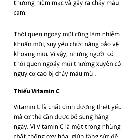
kháng, bảo vệ thành mạch. Ngoài ra,
Vitamin C còn tăng khả năng hấp thụ
canxi của cơ thể.
Do đó, khi thiếu Vitamin C, da sẽ khô
ráp, sạm đi, cơ thể yếu, dễ bị chảy máu
cam. Để hấp thụ đủ lượng Vitamin C
mỗi ngày, bạn nên bổ sung uống nước
cam, chanh, ăn bưởi.
Thay đổi sinh lý
Những mẹ bầu bị huyết áp cao dễ bị
chảy máu cam. Nguyên nhân có thể do
thay đổi sinh lý, nội tiết tố. Khi bị chảy
máu cam, mẹ bầu không nên chủ quan
sức khỏe.