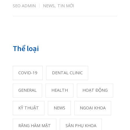
Đừng quên 8 khung giờ vàng thải độc cho
88746
cơ thể
01/06/2020
Phân biệt khối u lành tính và khối u ác tính
20702
23/10/2020
Phải làm gì khi bị găm dị vật vào mắt?
17106
25/05/2020