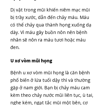
Tăng huyết áp
Tăng huyết áp là một trong những
nguyên nhân gây ra hiện tượng chảy
máu cam ở người lớn tuổi. Huyết áp
cao đột ngột làm tăng áp lực lên thành
mạch máu, gây tổn thương, vỡ mạch
máu nhỏ ở mũi.
Từ đó, mũi chảy nhiều máu, khó cầm.
Tình trạng chảy máu mũi xảy ra
thường xuyên là dấu hiệu cảnh báo
mức nguy hiểm của bệnh cao huyết áp.