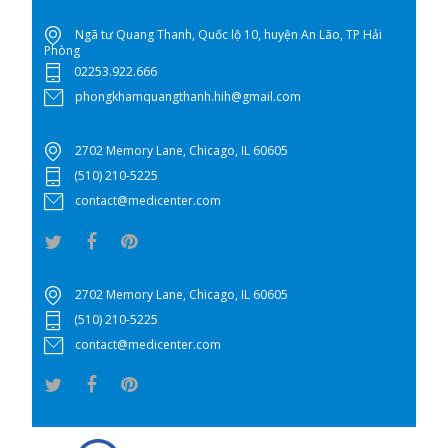
Ngã tư Quang Thanh, Quốc lộ 10, huyện An Lão, TP Hải
Phòng
02253.922.666
phongkhamquangthanh.hih@gmail.com
2702 Memory Lane, Chicago, IL 60605
(510) 210-5225
contact@medicenter.com
2702 Memory Lane, Chicago, IL 60605
(510) 210-5225
contact@medicenter.com