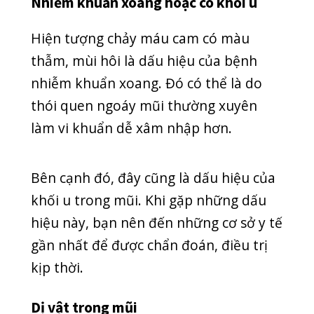
gặp ở nam giới. Bạn bị chảy máu cam
kèm theo chảy nước mũi liên tục, ù tai,
nghe kém, ngạt tắc mũi một bên, cơ
thể xanh xao, mệt mỏi thì bạn có nguy
cơ bị u xơ vòm mũi họng.
Tình trạng chảy máu cam ngày càng
nặng, tái đi tái lại thường xuyên, không
có dấu hiệu ngừng thì bạn nên đến
khám bác sĩ để có chẩn đoán chính xác.