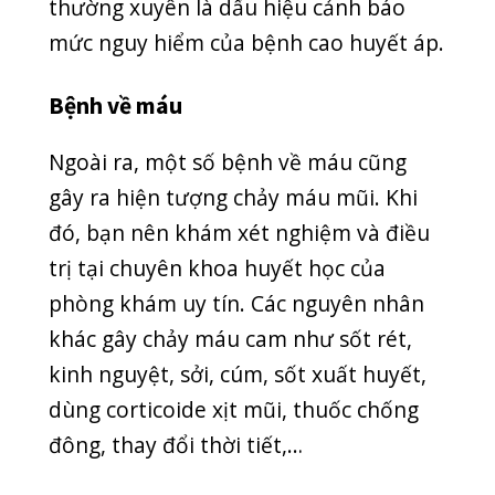
Tin mới nhất
CUỐI TUẦN VẪN KHÁM BÌNH THƯỜNG –
PHÒNG KHÁM QUỐC TẾ QUANG THANH PHỤC
VỤ 7 NGÀY/TUẦN
20/07/2026
BIẾN CHỨNG HOẠI TỬ ĐEN NGÓN TAY SAU KHI
BỊ RẮN CẮN
08/07/2026
“NẠN ĐÓI TIỀM ẨN” – KẺ THẦM LẶNG CƯỚP ĐI
CƠ HỘI PHÁT TRIỂN CỦA CON
07/07/2026
Bài xem nhiều nhất