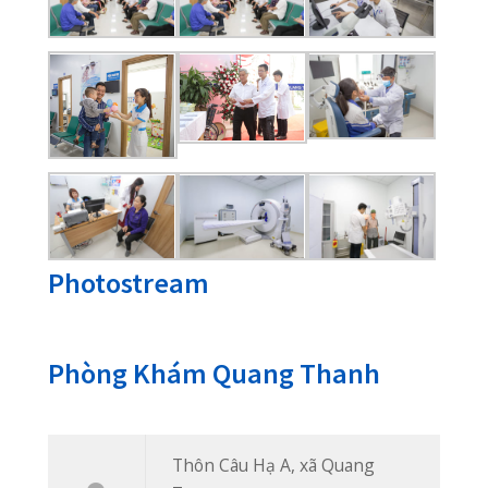
Phòng khám đa khoa Quốc Tế đầu tiên
phục vụ bệnh nhân khu vực ngoại
thành An Lão, khám chữa bệnh bảo
hiểm thông tuyến, cơ sở trang thiết bị
hiện đại, đội ngũ bác sĩ đến từ các bệnh
viện tuyến trên.
Thôn Câu Hạ A, xã Quang Trung, huyện An
Lão, TP Hải Phòng
02253 922 666
02253 922 666
phongkhamquangthanh.hih@gmail.com
Tin Mới