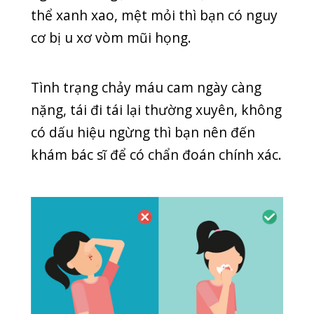
Bệnh về máu
Ngoài ra, một số bệnh về máu cũng
gây ra hiện tượng chảy máu mũi. Khi
đó, bạn nên khám xét nghiệm và điều
trị tại chuyên khoa huyết học của
phòng khám uy tín. Các nguyên nhân
khác gây chảy máu cam như sốt rét,
kinh nguyệt, sởi, cúm, sốt xuất huyết,
dùng corticoide xịt mũi, thuốc chống
đông, thay đổi thời tiết,…
SEO ADMIN
NEWS
,
TIN MỚI
Thể loại