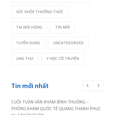
Photostream
Phòng Khám Quang Thanh
Thôn Câu Hạ A, xã Quang
Trung,
huyện An Lão, TP Hải Phòng
02253.922.666