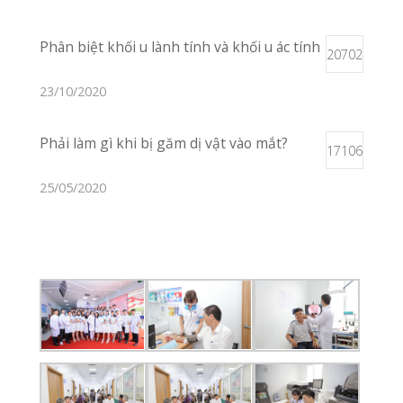
Vị Trí Phòng Khám
Xem Trên Bản
Đồ
Liên Hệ
02253 922 666
Nhắn Tin
Gửi Email
Giới Thiệu