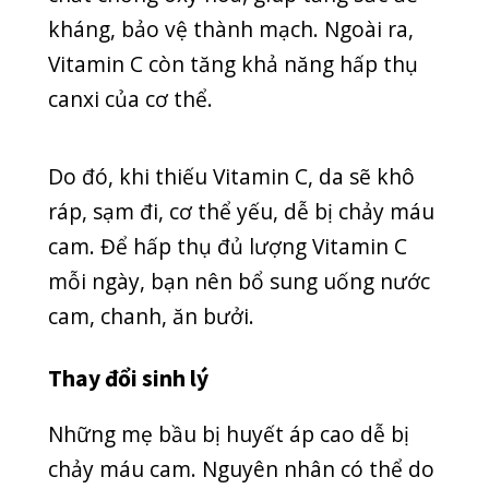
Mẹ bầu nên liên hệ ngay với bác sĩ sản
khoa để được khám, theo dõi và điều
trị. Điều này giúp bảo vệ sức khỏe của
mẹ và của thai nhi.
Bị viêm mũi dị ứng
Khi cơ thể bị dị ứng thì các mô dọc