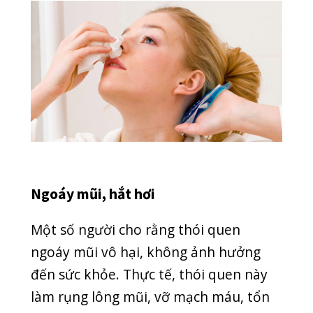
ngoáy mũi vô hại, không ảnh hưởng
đến sức khỏe. Thực tế, thói quen này
làm rụng lông mũi, vỡ mạch máu, tổn
thương niêm mạc và gây ra chảy máu
cam.
Thói quen ngoáy mũi cũng làm nhiễm
khuẩn mũi, suy yếu chức năng bảo vệ
khoang mũi. Vì vậy, những người có
thói quen ngoáy mũi thường xuyên có
nguy cơ cao bị chảy máu mũi.
Thiếu Vitamin C
Vitamin C là chất dinh dưỡng thiết yếu
mà cơ thể cần được bổ sung hàng
ngày. Vì Vitamin C là một trong những
chất chống oxy hóa, giúp tăng sức đề