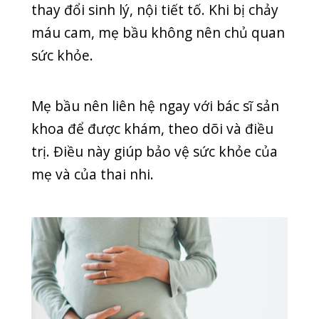
theo mũi sẽ sưng lên, mao mạch giãn
ra. Nếu mao mạch bị vỡ thì điều này sẽ
gây ra hiện tượng chảy máu cam. Máu
có thể chảy thành từng vệt nhỏ hoặc
chảy nhiều tùy thuộc vào tình trạng
sức khỏe, đặc biệt khi bạn xì mũi hoặc
hắt hơi.
Nhiễm khuẩn xoang hoặc có khối u
Hiện tượng chảy máu cam có màu
thẫm, mùi hôi là dấu hiệu của bệnh
nhiễm khuẩn xoang. Đó có thể là do
thói quen ngoáy mũi thường xuyên
làm vi khuẩn dễ xâm nhập hơn.
Bên cạnh đó, đây cũng là dấu hiệu của