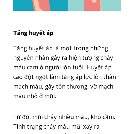
COVID-19
DENTAL CLINIC
GENERAL
HEALTH
HOẠT ĐỘNG
KỸ THUẬT
NEWS
NGOẠI KHOA
RĂNG HÀM MẶT
SẢN PHỤ KHOA
SỨC KHỎE THƯỞNG THỨC
TAI MŨI HỌNG
TIN MỚI
TUYỂN DỤNG
UNCATEGORIZED
UNG THƯ
Y HỌC CỔ TRUYỀN