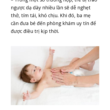
– Với trẻ bú trực tiếp:
cho trẻ bú vú bên
trái trước, lượng sữa trong dạ dày ít
nên có thể nằm nghiên phải. Sau khi
dạ dày nhiều sữa, mẹ chuyển sang cho
bé vú bên phải, bé nghiêng bên trái để
sữa dễ dàng đi xuống.
– Với trẻ bú bình:
cha mẹ nên đặt bình
sao cho núm vú luôn đầy sữa và tránh
cho bé bú khi đang quấy khóc. Khi bé
bú xong, ba mẹ nên bế trẻ ở tư thế
thẳng trong 15-20 phút. Cha mẹ có thể
giúp bé ợ hơi bằng cách đặt ngực bé áp
vào một bên ngực mẹ, mặt bé kề lên
vai mẹ và vỗ nhẹ lưng. Lưu ý, hạn chế
cho bé bú nằm vì có thể gây sặc, nôn