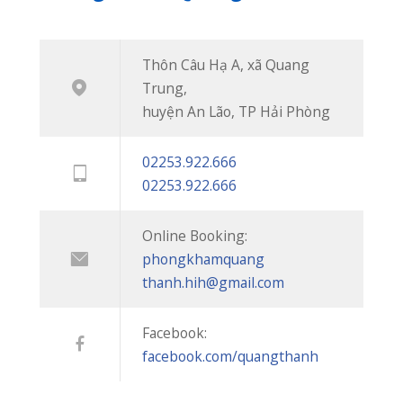
Thôn Câu Hạ A, xã Quang Trung, huyện An
Lão, TP Hải Phòng
02253 922 666
02253 922 666
phongkhamquangthanh.hih@gmail.com
Tin Mới
CUỐI TUẦN VẪN KHÁM BÌNH THƯỜNG – PHÒNG KHÁM QUỐC TẾ QUANG THANH PHỤC VỤ 7 NGÀY/TUẦN
20/07/2026
BIẾN CHỨNG HOẠI TỬ ĐEN NGÓN TAY SAU KHI BỊ RẮN CẮN
08/07/2026
“NẠN ĐÓI TIỀM ẨN” – KẺ THẦM LẶNG CƯỚP ĐI CƠ HỘI PHÁT TRIỂN CỦA CON