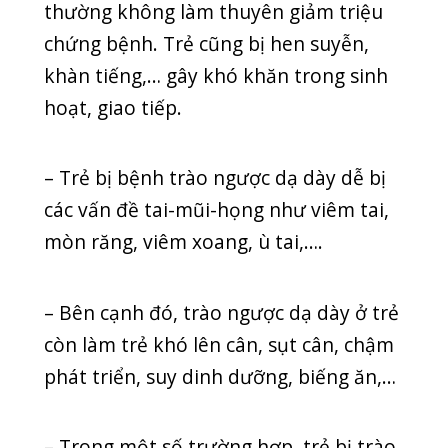
Chăm sóc trẻ trào ngược dạ dày thực
quản ở trẻ sơ sinh như thế nào?
Trẻ bị trào ngược dạ dày thực quản
sinh lí là hiện tượng nhất thời ở giai
đoạn đầu đời. Hiện tượng này sẽ tự
khỏi theo thời gian, không để lại biến
chứng nặng nề. Tuy nhiên, ba mẹ có
thể thực hiện cách sau đây để bé cảm
thấy dễ chịu: