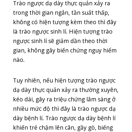
nhiều mức độ thì đây là trào ngược dạ
dày bệnh lí. Trào ngược dạ dày bệnh lí
khiến trẻ chậm lên cân, gầy gò, biếng
ăn, bị khò khè, viêm phổi kéo dài… Khi
đó, ba mẹ cần đưa trẻ đến phòng
khám uy tín để bác sĩ chẩn đoán, đưa
ra hướng điều trị kịp thời.