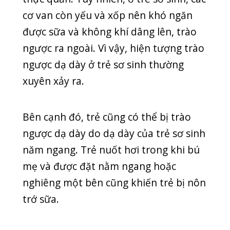
năm ngang. Trẻ nuốt hơi trong khi bú
mẹ và được đặt nằm ngang hoặc
nghiêng một bên cũng khiến trẻ bị nôn
trớ sữa.
Trào ngược dạ dày thực quản xảy ra
trong thời gian ngắn, tần suất thấp,
không có hiện tượng kèm theo thì đây
là trào ngược sinh lí. Hiện tượng trào
ngược sinh lí sẽ giảm dần theo thời
gian, không gây biến chứng nguy hiểm
nào.
Tuy nhiên, nếu hiện tượng trào ngược
dạ dày thực quản xảy ra thường xuyên,
kéo dài, gây ra triệu chứng lâm sàng ở