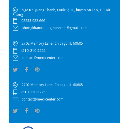
Ngã tư Quang Thanh, Quốc lộ 10, huyện An Lão, TP Hải
Phòng
02253.922.666
phongkhamquangthanh.hih@gmail.com
2702 Memory Lane, Chicago, IL 60605
(510) 210-5225
contact@medicenter.com
2702 Memory Lane, Chicago, IL 60605
(510) 210-5225
contact@medicenter.com