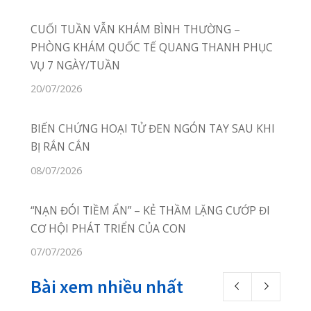
Phòng Khám Quang Thanh
Thôn Câu Hạ A, xã Quang
Trung,
huyện An Lão, TP Hải Phòng
02253.922.666
02253.922.666
Online Booking:
phongkhamquang
thanh.hih@gmail.com
Facebook:
facebook.com/quangthanh