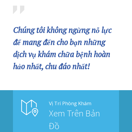
07/07/2026
PHÒNG KHÁM QUỐC TẾ QUANG THANH TRIỂN KHAI KHÁM SỨC KHỎE ĐỊNH KỲ CHO HƠN 700 NGƯỜI LAO ĐỘNG
06/07/2026
CHỮA MẸO HÓC XƯƠNG CÁ – CÓ NÊN HAY KHÔNG?
03/07/2026
Bản Đồ