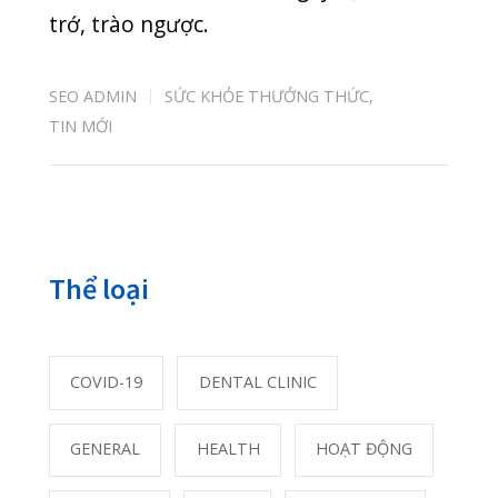
BIẾN CHỨNG HOẠI TỬ ĐEN NGÓN TAY SAU KHI
BỊ RẮN CẮN
08/07/2026
“NẠN ĐÓI TIỀM ẨN” – KẺ THẦM LẶNG CƯỚP ĐI
CƠ HỘI PHÁT TRIỂN CỦA CON
07/07/2026
Bài xem nhiều nhất
Đừng quên 8 khung giờ vàng thải độc cho
88741
cơ thể
01/06/2020
Phân biệt khối u lành tính và khối u ác tính
20698
23/10/2020
Phải làm gì khi bị găm dị vật vào mắt?
17102