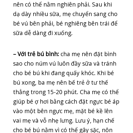
SỨC KHỎE THƯỞNG THỨC
TAI MŨI HỌNG
TIN MỚI
TUYỂN DỤNG
UNCATEGORIZED
UNG THƯ
Y HỌC CỔ TRUYỀN
Tin mới nhất
CUỐI TUẦN VẪN KHÁM BÌNH THƯỜNG –
PHÒNG KHÁM QUỐC TẾ QUANG THANH PHỤC
VỤ 7 NGÀY/TUẦN
20/07/2026