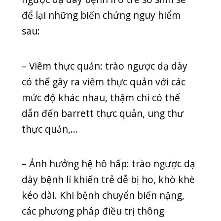
các vấn đề tai-mũi-họng như viêm tai,
mòn răng, viêm xoang, ù tai,….
– Bên cạnh đó, trào ngược dạ dày ở trẻ
còn làm trẻ khó lên cân, sụt cân, chậm
phát triển, suy dinh dưỡng, biếng ăn,…
– Trong một số trường hợp, trẻ bị trào
ngược dạ dày nhiều lần sẽ dễ nghẹt
thở, tím tái, khó chịu. Khi đó, ba mẹ
cần đưa bé đến phòng khám uy tín để
được điều trị kịp thời.