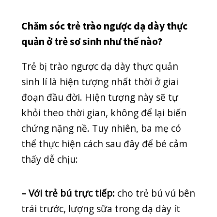
trớ, trào ngược.
SEO ADMIN
SỨC KHỎE THƯỞNG THỨC
,
TIN MỚI
Thể loại
COVID-19
DENTAL CLINIC
GENERAL
HEALTH
HOẠT ĐỘNG
KỸ THUẬT
NEWS
NGOẠI KHOA
RĂNG HÀM MẶT
SẢN PHỤ KHOA