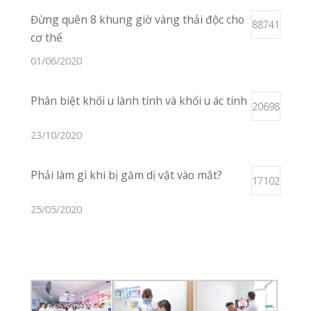
Chúng tôi không ngừng nỗ lực
để mang đến cho bạn những
dịch vụ khám chữa bệnh hoàn
hảo nhất, chu đáo nhất!
Vị Trí Phòng Khám
Xem Trên Bản
Đồ
Liên Hệ