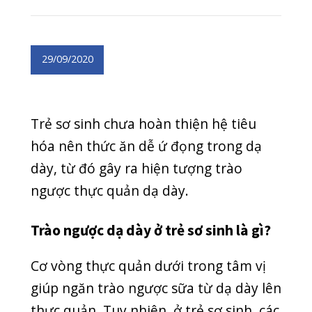
hóa nên thức ăn dễ ứ đọng trong dạ
dày, từ đó gây ra hiện tượng trào
ngược thực quản dạ dày.
Trào ngược dạ dày ở trẻ sơ sinh là gì?
Cơ vòng thực quản dưới trong tâm vị
giúp ngăn trào ngược sữa từ dạ dày lên
thực quản. Tuy nhiên, ở trẻ sơ sinh, các
cơ van còn yếu và xốp nên khó ngăn
được sữa và không khí dâng lên, trào
ngược ra ngoài. Vì vậy, hiện tượng trào
ngược dạ dày ở trẻ sơ sinh thường
xuyên xảy ra.
Bên cạnh đó, trẻ cũng có thể bị trào
ngược dạ dày do dạ dày của trẻ sơ sinh