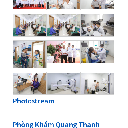
02253 922 666
Nhắn Tin
Gửi Email
Giới Thiệu
Phòng khám đa khoa Quốc Tế đầu tiên
phục vụ bệnh nhân khu vực ngoại
thành An Lão, khám chữa bệnh bảo
hiểm thông tuyến, cơ sở trang thiết bị
hiện đại, đội ngũ bác sĩ đến từ các bệnh
viện tuyến trên.