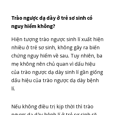
– Viêm thực quản: trào ngược dạ dày
có thể gây ra viêm thực quản với các
mức độ khác nhau, thậm chí có thể
dẫn đến barrett thực quản, ung thư
thực quản,…
– Ảnh hưởng hệ hô hấp: trào ngược dạ
dày bệnh lí khiến trẻ dễ bị ho, khò khè
kéo dài. Khi bệnh chuyển biến nặng,
các phương pháp điều trị thông
thường không làm thuyên giảm triệu
chứng bệnh. Trẻ cũng bị hen suyễn,
khàn tiếng,… gây khó khăn trong sinh
hoạt, giao tiếp.
– Trẻ bị bệnh trào ngược dạ dày dễ bị