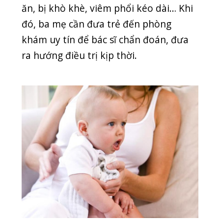
Trào ngược dạ dày ở trẻ sơ sinh có
nguy hiểm không?
Hiện tượng trào ngược sinh lí xuất hiện
nhiều ở trẻ sơ sinh, không gây ra biến
chứng nguy hiểm về sau. Tuy nhiên, ba
mẹ không nên chủ quan vì dấu hiệu
của trào ngược dạ dày sinh lí gần giống
dấu hiệu của trào ngược dạ dày bệnh
lí.
Nếu không điều trị kịp thời thì trào
ngược dạ dày bệnh lí ở trẻ sơ sinh sẽ
để lại những biến chứng nguy hiểm
sau: