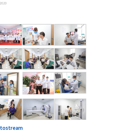
01/06/2020
Phân biệt khối u lành tính và khối u ác tính
23/10/2020
›
»
Phải làm gì khi bị găm dị vật vào mắt?
25/05/2020