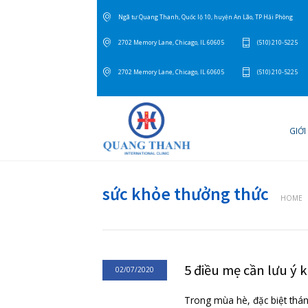
Ngã tư Quang Thanh, Quốc lộ 10, huyện An Lão, T
2702 Memory Lane, Chicago, IL 60605
(
2702 Memory Lane, Chicago, IL 60605
(
sức khỏe thưởng thứ