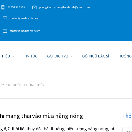
P Hải Phòng
02253.922.666
phongkhamquangthanh.hih@gmail.com
510) 210-5225
contact@medicenter.com
510) 210-5225
contact@medicenter.com
GIỚI THIỆU
TIN TỨC
GÓI DỊCH VỤ
ĐỘI N
c
HOME
SỨC KHỎE THƯỞNG THỨC