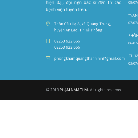
Vị Trí Phòng Khám
Xem Trên Bả
Giới Thiệu
Phòng khám đa khoa Quốc Tế đ
tiên phục vụ bệnh nhân khu vực ngo
thành An Lão, khám chữa bệnh b