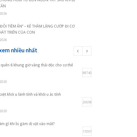
CUỐI TUẦN VẪN KHÁM BÌNH THƯỜNG – PHÒNG
KHÁM QUỐC TẾ QUANG THANH PHỤC VỤ 7
NGÀY/TUẦN
20/07/2026
 có xu
BIẾN CHỨNG HOẠI TỬ ĐEN NGÓN TAY SAU KHI BỊ
ến chứng vô
RẮN CẮN
08/07/2026
“NẠN ĐÓI TIỀM ẨN” – KẺ THẦM LẶNG CƯỚP ĐI CƠ
HỘI PHÁT TRIỂN CỦA CON
07/07/2026
N
Bài xem nhiều nhất
dẫn đến sự
Đừng quên 8 khung giờ vàng thải độc cho cơ thể
 viên, cán