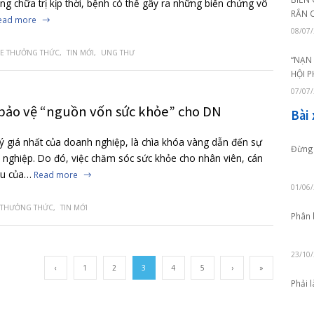
ạ dày và những biến chứng nguy hiểm
gười mắc bệnh trào ngược dạ dày thực quản ngày càng cao và
. Nếu không chữa trị kịp thời, bệnh có thể gây ra những bi
đến sức…
Read more
TH
,
SỨC KHỎE THƯỞNG THỨC
,
TIN MỚI
,
UNG THƯ
 cơ quan bảo vệ “nguồn vốn sức khỏe” cho D
tài sản quý giá nhất của doanh nghiệp, là chìa khóa vàng 
ững doanh nghiệp. Do đó, việc chăm sóc sức khỏe cho nhân