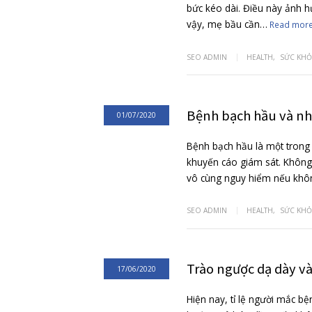
5 điều mẹ cầ
02/07/2020
Trong mùa hè, đặc
bức kéo dài. Điều
vậy, mẹ bầu cần
SEO ADMIN
HEAL
Bệnh bạch h
01/07/2020
Bệnh bạch hầu là
khuyến cáo giám s
vô cùng nguy hi
SEO ADMIN
HEAL