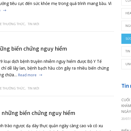
n lưu ý khi mang thai vào mùa nắng nóng
 biệt tháng 6,7, thời tiết thay đổi thất thường, hiện tượng n
 này ảnh hưởng tiêu cực đến sức khỏe mẹ trong quá trình m
…
Read more
TH
,
SỨC KHỎE THƯỞNG THỨC
,
TIN MỚI
ầu và những biến chứng nguy hiểm
 một trong 9 loại dịch bệnh truyền nhiễm nguy hiểm được B
át. Không chỉ dễ lây lan, bệnh bạch hầu còn gây ra nhiều b
ểm nếu không chữa…
Read more
TH
,
SỨC KHỎE THƯỞNG THỨC
,
TIN MỚI