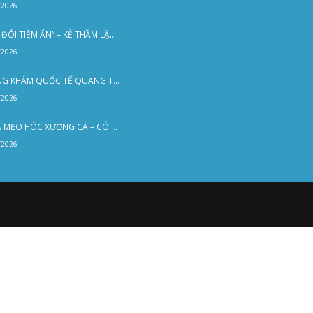
Liên Hệ
n Đồ
02253 922 666
Tin Mới
Bản Đồ
ầu
CUỐI TUẦN VẪN KHÁM BÌNH THƯỜNG – PHÒNG KHÁM QUỐC TẾ QUANG THANH PHỤC VỤ 7 NGÀY/TUẦN
ại
20/07/2026
ảo