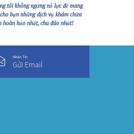
Thôn Câu Hạ A, xã Quang Trung,
huyện An Lão, TP Hải Phòng
02253.922.666
02253.922.666
Online Booking:
phongkhamquang
thanh.hih@gmail.com
Facebook:
facebook.com/quangthanh
Chúng tôi không ngừng nỗ lực để 