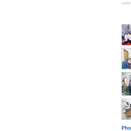
âm hàng đầu của…
Read more
S
,
SỨC KHỎE THƯỞNG THỨC
,
TIN MỚI
‹
1
2
3
4
5