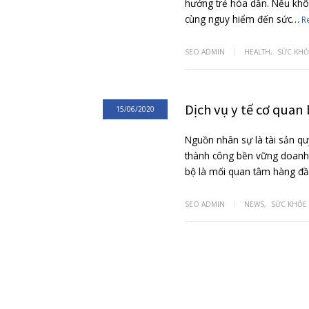
Trào ngược d
17/06/2020
Hiện nay, tỉ lệ n
hướng trẻ hóa dần
cùng nguy hiểm 
SEO ADMIN
HEAL
Dịch vụ y tế
15/06/2020
Nguồn nhân sự là 
thành công bền v